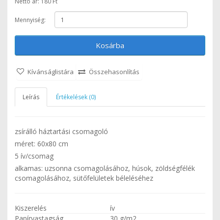
Nettó ár: 180 Ft
Mennyiség:
Kosárba
Kívánságlistára
Összehasonlítás
Leírás
Értékelések (0)
zsírálló háztartási csomagoló
méret: 60x80 cm
5 ív/csomag
alkamas: uzsonna csomagolásához, húsok, zöldségfélék
csomagolásához, sütőfelületek béleléséhez
Kiszerelés
ív
Papírvastagság
30 g/m2