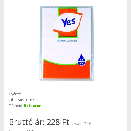
Gyártó:
.
Cikkszám: CSPZS
Elérhető:
Raktáron
Bruttó ár: 228 Ft
/csom (5 ív)