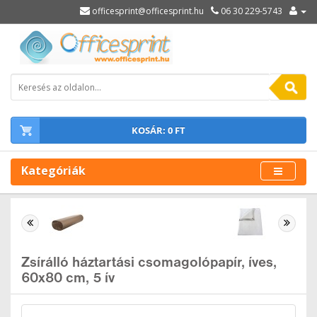
officesprint@officesprint.hu
06 30 229-5743
KOSÁR: 0 FT
Kategóriák
Zsírálló háztartási csomagolópapír, íves,
60x80 cm, 5 ív