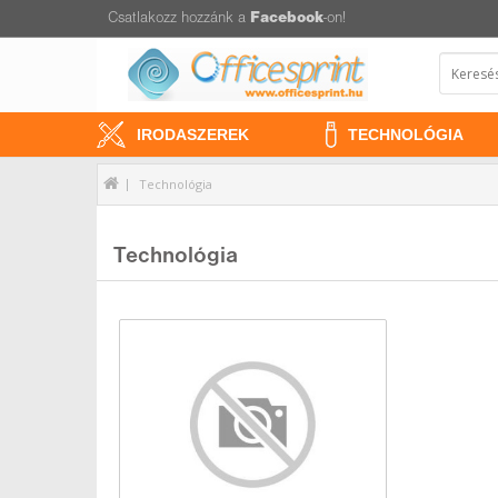
Csatlakozz hozzánk a
Facebook
-on!
IRODASZEREK
TECHNOLÓGIA
Technológia
Technológia