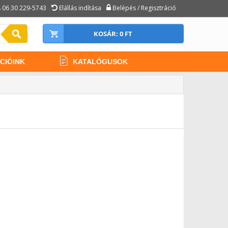
06 30 229-5743
Elállás indítása
Belépés / Regisztráció
KOSÁR: 0 FT
CIÓINK
KATALÓGUSOK