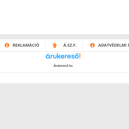
REKLAMÁCIÓ
Á.SZ.F.
ADATVÉDELMI 
Árukereső.hu