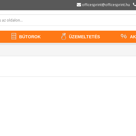
officesprint@officesprint.hu
BÚTOROK
ÜZEMELTETÉS
AK