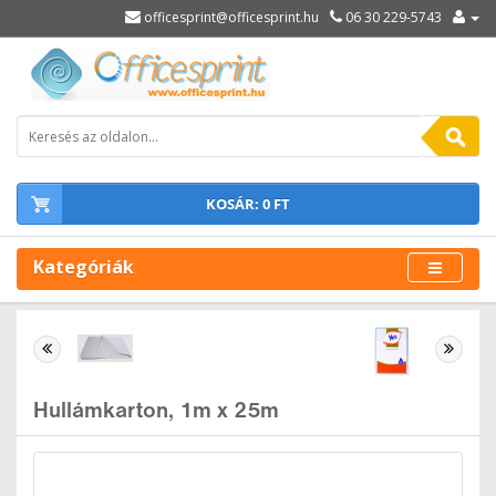
officesprint@officesprint.hu
06 30 229-5743
KOSÁR: 0 FT
Kategóriák
Hullámkarton, 1m x 25m