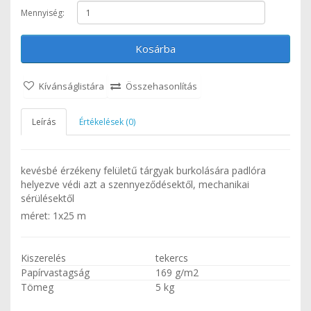
Mennyiség:
Kosárba
Kívánságlistára
Összehasonlítás
Leírás
Értékelések (0)
kevésbé érzékeny felületű tárgyak burkolására padlóra
helyezve védi azt a szennyeződésektől, mechanikai
sérülésektől
méret: 1x25 m
Kiszerelés
tekercs
Papírvastagság
169 g/m2
Tömeg
5 kg