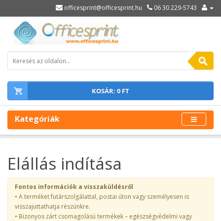
officesprint@officesprint.hu
06 30 229-5743
KOSÁR: 0 FT
Kategóriák
Elállás indítása
Fontos információk a visszaküldésről
• A terméket futárszolgálattal, postai úton vagy személyesen is
visszajuttathatja részünkre.
• Bizonyos zárt csomagolású termékek – egészségvédelmi vagy