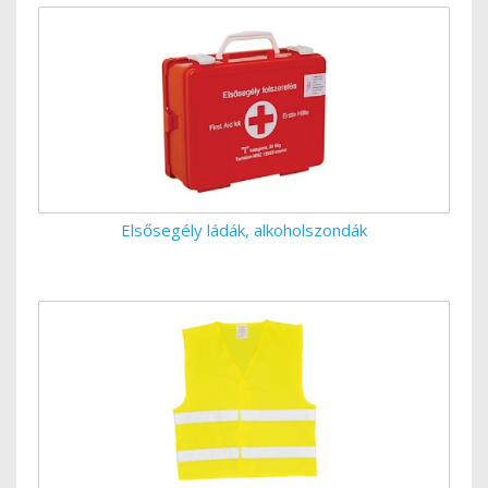
Elsősegély ládák, alkoholszondák