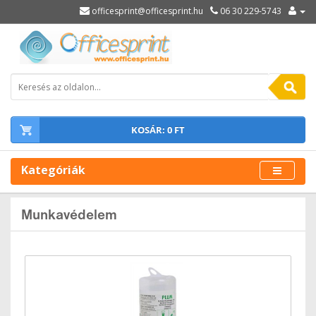
officesprint@officesprint.hu
06 30 229-5743
KOSÁR: 0 FT
Kategóriák
Munkavédelem