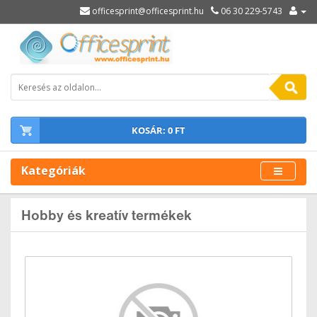
officesprint@officesprint.hu
06 30 229-5743
KOSÁR: 0 FT
Kategóriák
Hobby és kreatív termékek