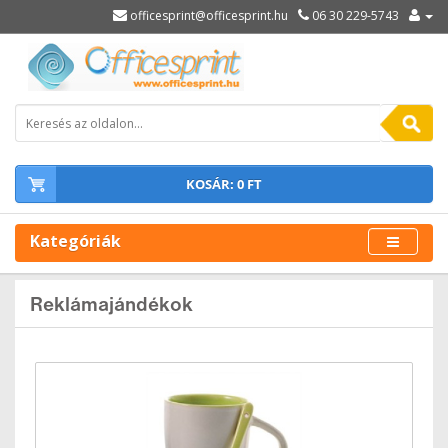
officesprint@officesprint.hu
06 30 229-5743
KOSÁR: 0 FT
Kategóriák
Reklámajándékok