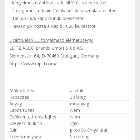
- kényelmes utántöltés a felültöltős szerkezettel
- 5 év garancia Rapid tűzőkapcsok használata esetén
- 100 db 26/6 kapocs indulókészlettel
- javasoljuk hozzá a Rapid FC20 lyukasztót
Gyártó/első EU forgalmazó elérhetősége:
LEITZ ACCO Brands GmbH & Co KG
Siemensstr. 64, D-70469 Stuttgart, Germany
https://www.rapid.com/
Működtetés
asztali
Kapacitás
30 lapig
Anyag
műanyag
Lapos tűzés
Nem
Csökkentett erőkifejtés
Nem
Szegező funkció
Igen
Szín
piros és árnyalatai
Tűzési mélység
55 mm-ig