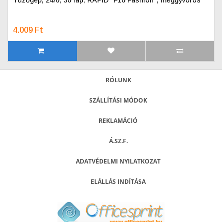
Tűzőgép, 24/6, 30 lap, RAPID "F16 Fashion", meggyvörös
4.009 Ft
RÓLUNK
SZÁLLÍTÁSI MÓDOK
REKLAMÁCIÓ
Á.SZ.F.
ADATVÉDELMI NYILATKOZAT
ELÁLLÁS INDÍTÁSA