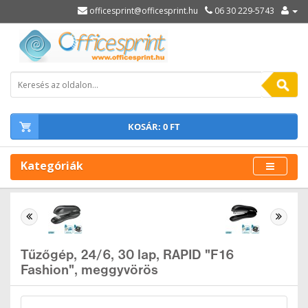
officesprint@officesprint.hu
06 30 229-5743
KOSÁR: 0 FT
Kategóriák
Tűzőgép, 24/6, 30 lap, RAPID "F16
Fashion", meggyvörös