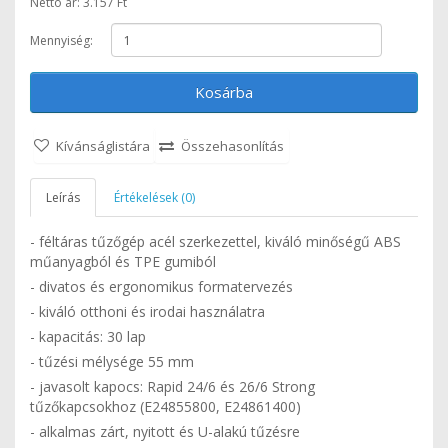
Nettó ár: 3.157 Ft
Mennyiség:
Kosárba
Kívánságlistára
Összehasonlítás
Leírás
Értékelések (0)
- féltáras tűzőgép acél szerkezettel, kiváló minőségű ABS
műanyagból és TPE gumiból
- divatos és ergonomikus formatervezés
- kiváló otthoni és irodai használatra
- kapacitás: 30 lap
- tűzési mélysége 55 mm
- javasolt kapocs: Rapid 24/6 és 26/6 Strong
tűzőkapcsokhoz (E24855800, E24861400)
- alkalmas zárt, nyitott és U-alakú tűzésre