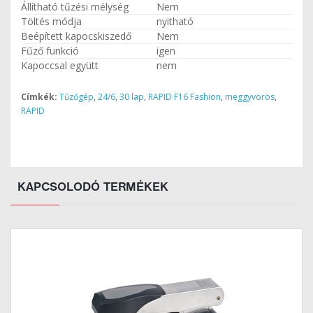
Állítható tűzési mélység
Nem
Töltés módja
nyitható
Beépített kapocskiszedő
Nem
Fűző funkció
igen
Kapoccsal együtt
nem
Címkék:
Tűzőgép
,
24/6
,
30 lap
,
RAPID F16 Fashion
,
meggyvörös
,
RAPID
KAPCSOLODÓ TERMÉKEK