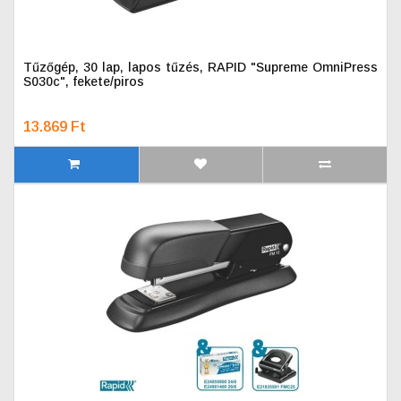
Tűzőgép, 30 lap, lapos tűzés, RAPID "Supreme OmniPress
S030c", fekete/piros
13.869 Ft