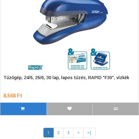
Tűzőgép, 24/6, 26/6, 30 lap, lapos tűzés, RAPID "F30", vízkék
8.568 Ft
1
2
3
>
>|