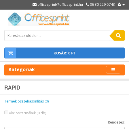
officesprint@officesprint.hu
06 30 229-5743
KOSÁR: 0 FT
Kategóriák
RAPID
Termék összehasonlítás (0)
Akciós termékek (0 db)
Rendezés: