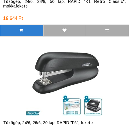
Tűzőgép, 24/6, 24/8, 50 lap, RAPID "K1 Retro Classic",
mokkafekete
19.644 Ft
Tűzőgép, 24/6, 26/6, 20 lap, RAPID "F6", fekete