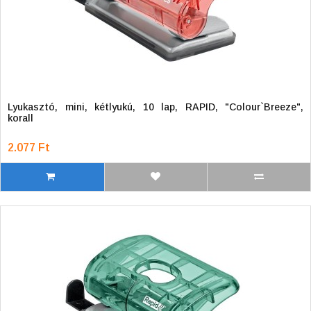
Lyukasztó, mini, kétlyukú, 10 lap, RAPID, "Colour`Breeze",
korall
2.077 Ft