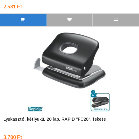
2.581 Ft
Lyukasztó, kétlyukú, 20 lap, RAPID "FC20", fekete
3.780 Ft