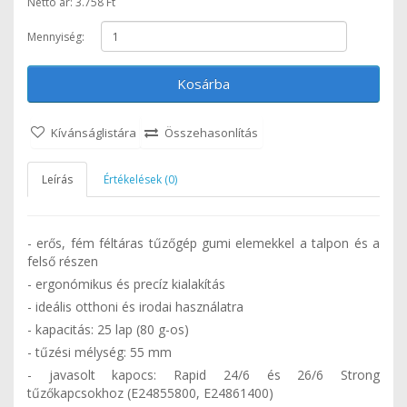
Nettó ár: 3.758 Ft
Mennyiség:
Kosárba
Kívánságlistára
Összehasonlítás
Leírás
Értékelések (0)
- erős, fém féltáras tűzőgép gumi elemekkel a talpon és a
felső részen
- ergonómikus és precíz kialakítás
- ideális otthoni és irodai használatra
- kapacitás: 25 lap (80 g-os)
- tűzési mélység: 55 mm
- javasolt kapocs: Rapid 24/6 és 26/6 Strong
tűzőkapcsokhoz (E24855800, E24861400)