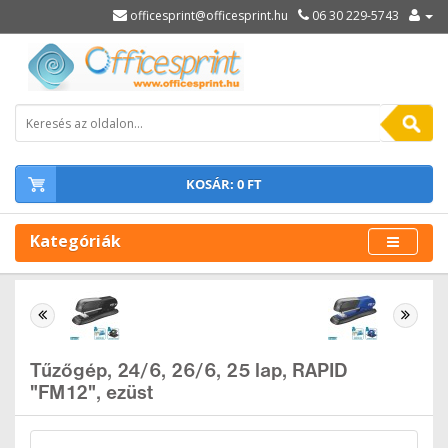
officesprint@officesprint.hu
06 30 229-5743
KOSÁR: 0 FT
Kategóriák
Tűzőgép, 24/6, 26/6, 25 lap, RAPID
"FM12", ezüst