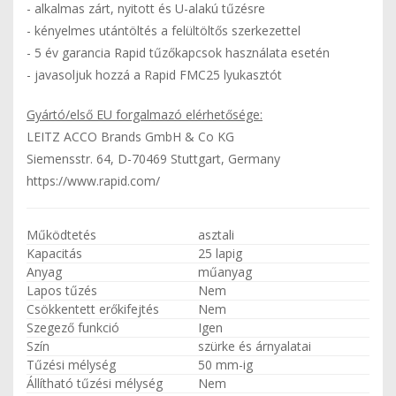
- alkalmas zárt, nyitott és U-alakú tűzésre
- kényelmes utántöltés a felültöltős szerkezettel
- 5 év garancia Rapid tűzőkapcsok használata esetén
- javasoljuk hozzá a Rapid FMC25 lyukasztót
Gyártó/első EU forgalmazó elérhetősége:
LEITZ ACCO Brands GmbH & Co KG
Siemensstr. 64, D-70469 Stuttgart, Germany
https://www.rapid.com/
Működtetés
asztali
Kapacitás
25 lapig
Anyag
műanyag
Lapos tűzés
Nem
Csökkentett erőkifejtés
Nem
Szegező funkció
Igen
Szín
szürke és árnyalatai
Tűzési mélység
50 mm-ig
Állítható tűzési mélység
Nem