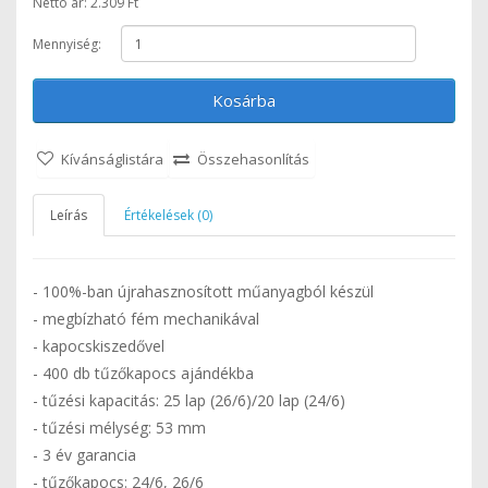
Nettó ár: 2.309 Ft
Mennyiség:
Kosárba
Kívánságlistára
Összehasonlítás
Leírás
Értékelések (0)
- 100%-ban újrahasznosított műanyagból készül
- megbízható fém mechanikával
- kapocskiszedővel
- 400 db tűzőkapocs ajándékba
- tűzési kapacitás: 25 lap (26/6)/20 lap (24/6)
- tűzési mélység: 53 mm
- 3 év garancia
- tűzőkapocs: 24/6, 26/6