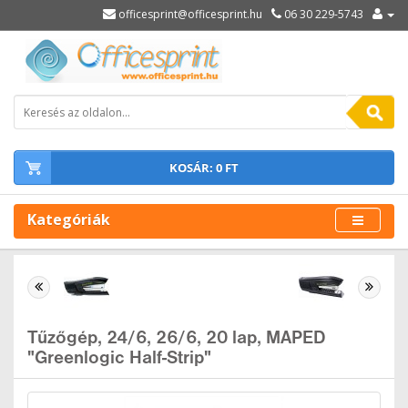
officesprint@officesprint.hu
06 30 229-5743
KOSÁR: 0 FT
Kategóriák
Tűzőgép, 24/6, 26/6, 20 lap, MAPED
"Greenlogic Half-Strip"