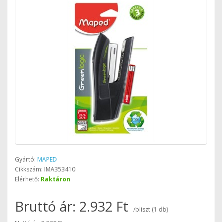
Gyártó:
MAPED
Cikkszám: IMA353410
Elérhető:
Raktáron
Bruttó ár: 2.932 Ft
/bliszt (1 db)