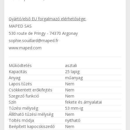
Gyártó/első EU forgalmazó elérhetősége:
MAPED SAS
530 route de Pringy - 74370 Argonay
sophie.souillard@maped.fr
www.maped.com
Működtetés
asztali
Kapacitás
25 lapig
Anyag
műanyag
Lapos tűzés
Nem
Csökkentett erőkifejtés
Nem
Szegező funkció
Nem
Szín
fekete és árnyalatai
Tűzési mélység
53 mm-ig
Állítható tűzési mélység
Nem
Töltés módja
nyitható
Beépített kapocskiszedő
Nem