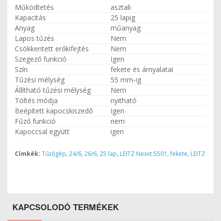
Működtetés
asztali
Kapacitás
25 lapig
Anyag
műanyag
Lapos tűzés
Nem
Csökkentett erőkifejtés
Nem
Szegező funkció
Igen
Szín
fekete és árnyalatai
Tűzési mélység
55 mm-ig
Állítható tűzési mélység
Nem
Töltés módja
nyitható
Beépített kapocskiszedő
Igen
Fűző funkció
nem
Kapoccsal együtt
igen
Címkék:
Tűzőgép
,
24/6
,
26/6
,
25 lap
,
LEITZ Nexxt 5501
,
fekete
,
LEITZ
KAPCSOLODÓ TERMÉKEK