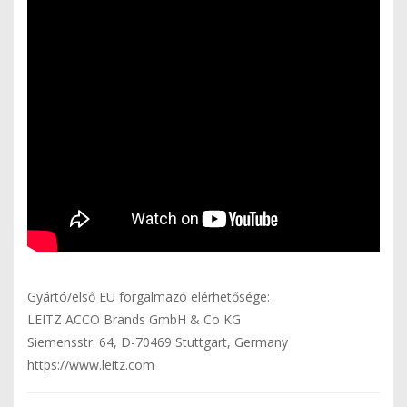
Gyártó/első EU forgalmazó elérhetősége:
LEITZ ACCO Brands GmbH & Co KG
Siemensstr. 64, D-70469 Stuttgart, Germany
https://www.leitz.com