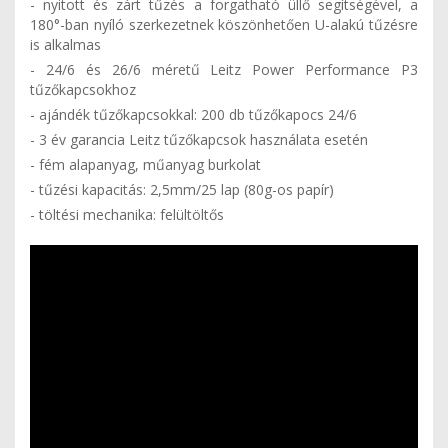
- nyitott és zárt tűzés a forgatható üllő segítségével, a
180°-ban nyíló szerkezetnek köszönhetően U-alakú tűzésre
is alkalmas
- 24/6 és 26/6 méretű Leitz Power Performance P3
tűzőkapcsokhoz
- ajándék tűzőkapcsokkal: 200 db tűzőkapocs 24/6
- 3 év garancia Leitz tűzőkapcsok használata esetén
- fém alapanyag, műanyag burkolat
- tűzési kapacitás: 2,5mm/25 lap (80g-os papír)
- töltési mechanika: felültöltős