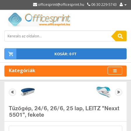
officesprint@officesprint.hu
06 30 229-5743
KOSÁR: 0 FT
Kategóriák
Tűzőgép, 24/6, 26/6, 25 lap, LEITZ "Nexxt
5501", fekete