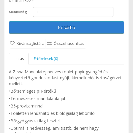
Nettó ár: 522 Ft
Mennyiség:
Kosárba
Kívánságlistára
Összehasonlítás
Leírás
Értékelések (0)
A Zewa Mandulatej nedves toalettpapír gyengéd és
kényeztető gondoskodást nyújt, kiemelkedő tisztaságérzet
mellett.
•Bőrsemleges pH-értékű
•Természetes mandulaolajjal
•B5-provitaminnal
•Toaletten lehúzható és biológiailag lebomló
•Bőrgyógyászatilag tesztelt
•Optimális nedvesség, ami tisztít, de nem hagy