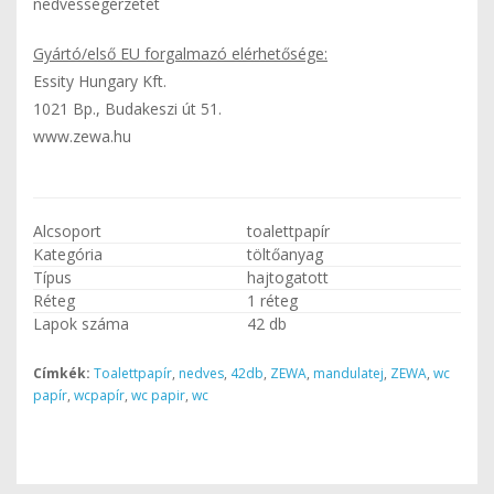
nedvességérzetet
Gyártó/első EU forgalmazó elérhetősége:
Essity Hungary Kft.
1021 Bp., Budakeszi út 51.
www.zewa.hu
Alcsoport
toalettpapír
Kategória
töltőanyag
Típus
hajtogatott
Réteg
1 réteg
Lapok száma
42 db
Címkék:
Toalettpapír
,
nedves
,
42db
,
ZEWA
,
mandulatej
,
ZEWA
,
wc
papír
,
wcpapír
,
wc papir
,
wc