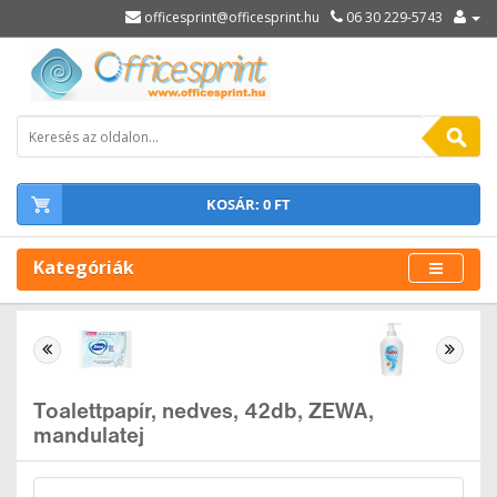
officesprint@officesprint.hu
06 30 229-5743
KOSÁR: 0 FT
Kategóriák
Toalettpapír, nedves, 42db, ZEWA,
mandulatej