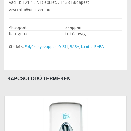
Váci út 121-127. D épület. , 1138 Budapest
vevoinfo@unilever. hu
Alcsoport
szappan
Kategória
töltőanyag
Címkék:
Folyékony szappan
,
0
,
25 l
,
BABA
,
kamilla
,
BABA
KAPCSOLODÓ TERMÉKEK