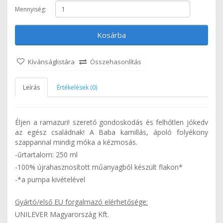
Mennyiség:
Kosárba
Kívánságlistára
Összehasonlítás
Leírás
Értékelések (0)
Éljen a ramazuri! szerető gondoskodás és felhőtlen jókedv
az egész családnak! A Baba kamillás, ápoló folyékony
szappannal mindig móka a kézmosás.
-űrtartalom: 250 ml
-100% újrahasznosított műanyagból készült flakon*
-*a pumpa kivételével
Gyártó/első EU forgalmazó elérhetősége:
UNILEVER Magyarország Kft.