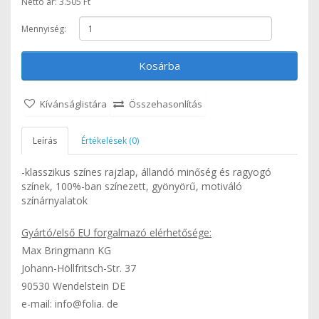
Nettó ár: 3.505 Ft
Mennyiség:
Kosárba
Kívánságlistára
Összehasonlítás
Leírás
Értékelések (0)
-klasszikus színes rajzlap, állandó minőség és ragyogó
színek, 100%-ban színezett, gyönyörű, motiváló
színárnyalatok
Gyártó/első EU forgalmazó elérhetősége:
Max Bringmann KG
Johann-Höllfritsch-Str. 37
90530 Wendelstein DE
e-mail: info@folia. de