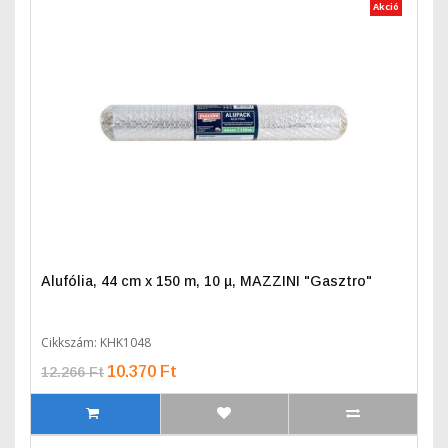
Akció
Alufólia, 44 cm x 150 m, 10 µ, MAZZINI "Gasztro"
Cikkszám: KHK1048
10.370 Ft
12.266 Ft