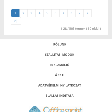
1
2
3
4
5
6
7
8
9
>
>|
1-28 / 505 termék ( 19 oldal )
RÓLUNK
SZÁLLÍTÁSI MÓDOK
REKLAMÁCIÓ
Á.SZ.F.
ADATVÉDELMI NYILATKOZAT
ELÁLLÁS INDÍTÁSA