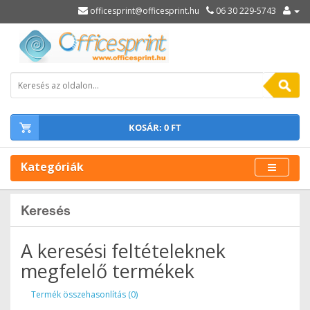
officesprint@officesprint.hu
06 30 229-5743
KOSÁR: 0 FT
Kategóriák
Keresés
A keresési feltételeknek
megfelelő termékek
Termék összehasonlítás (0)