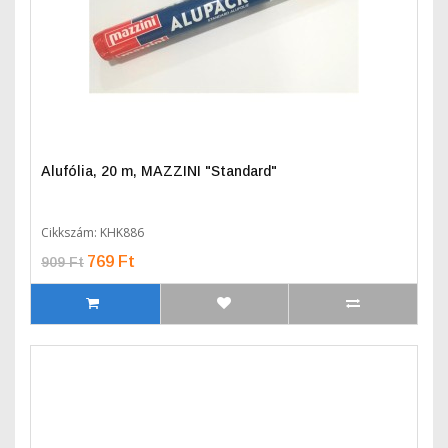
Alufólia, 20 m, MAZZINI "Standard"
Cikkszám: KHK886
769 Ft
909 Ft