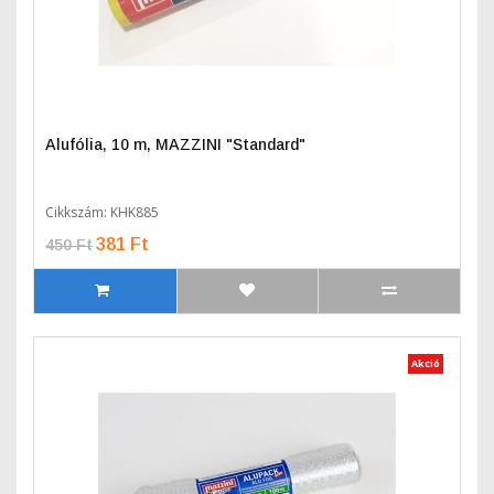
Alufólia, 10 m, MAZZINI "Standard"
Cikkszám: KHK885
381 Ft
450 Ft
Akció