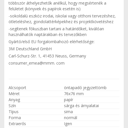
többször áthelyezhetők anélkül, hogy megsértenék a
felületet (könyvek és papírok esetén is)
-sokoldalú eszköz irodai, iskolai vagy otthoni tervezéshez,
ötleteléshez, gondolattérképekhez és projektkövetéshez
-segítenek fókuszban tartani a határidőket, kiválóan
használhatók naptárakban és tervezőkben
Gyártó/első EU forgalombahozó elérhetősége:
3M Deutschland GmbH
Carl-Schurz-Str. 1, 41453 Neuss, Germany
consumer_emea@mmm. com
Alcsoport
öntapadó jegyzettömb
Méret
76x76 mm
Anyag
papír
Szín
sárga és árnyalatai
Típus
sima
Forma
normál
Extraerős
Igen