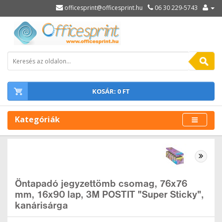
officesprint@officesprint.hu
06 30 229-5743
KOSÁR: 0 FT
Kategóriák
Öntapadó jegyzettömb csomag, 76x76
mm, 16x90 lap, 3M POSTIT "Super Sticky",
kanárisárga