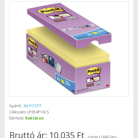
Gyártó:
3M POSTIT
Cikkszám: LP654P16CS
Elérhető:
Raktáron
Bruttó ár: 10.035 Ft
/csom (1440 lap)