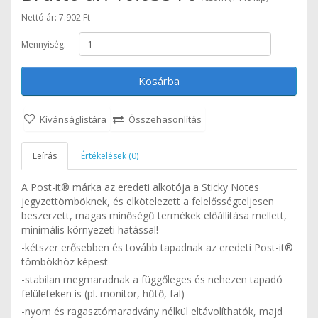
Nettó ár: 7.902 Ft
Mennyiség:
Kosárba
Kívánságlistára
Összehasonlítás
Leírás
Értékelések (0)
A Post-it® márka az eredeti alkotója a Sticky Notes
jegyzettömböknek, és elkötelezett a felelősségteljesen
beszerzett, magas minőségű termékek előállítása mellett,
minimális környezeti hatással!
-kétszer erősebben és tovább tapadnak az eredeti Post-it®
tömbökhöz képest
-stabilan megmaradnak a függőleges és nehezen tapadó
felületeken is (pl. monitor, hűtő, fal)
-nyom és ragasztómaradvány nélkül eltávolíthatók, majd