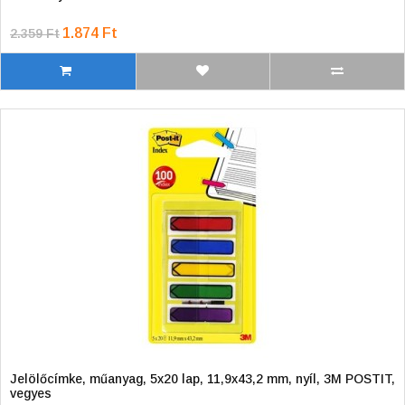
1.874 Ft
2.359 Ft
Jelölőcímke, műanyag, 5x20 lap, 11,9x43,2 mm, nyíl, 3M POSTIT,
vegyes