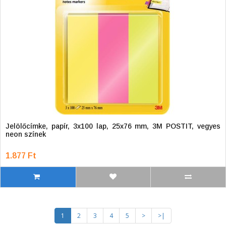
Jelölőcímke, papír, 3x100 lap, 25x76 mm, 3M POSTIT, vegyes
neon színek
1.877 Ft
1
2
3
4
5
>
>|