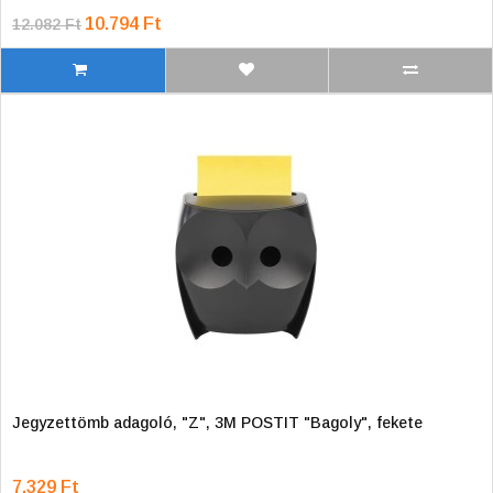
10.794 Ft
12.082 Ft
Jegyzettömb adagoló, "Z", 3M POSTIT "Bagoly", fekete
7.329 Ft