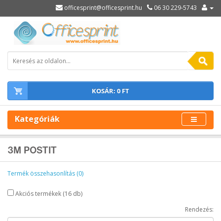
officesprint@officesprint.hu
06 30 229-5743
KOSÁR: 0 FT
Kategóriák
3M POSTIT
Termék összehasonlítás (0)
Akciós termékek (16 db)
Rendezés: