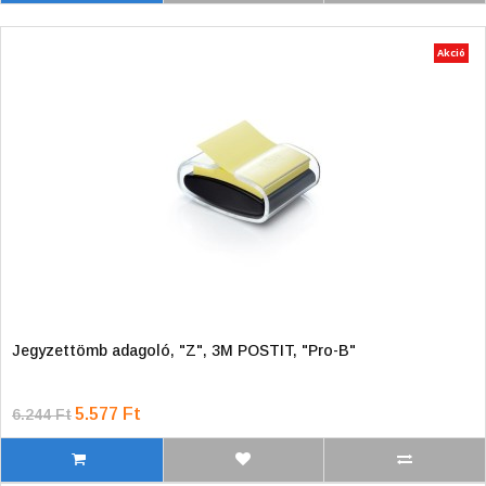
Akció
Jegyzettömb adagoló, "Z", 3M POSTIT, "Pro-B"
5.577 Ft
6.244 Ft