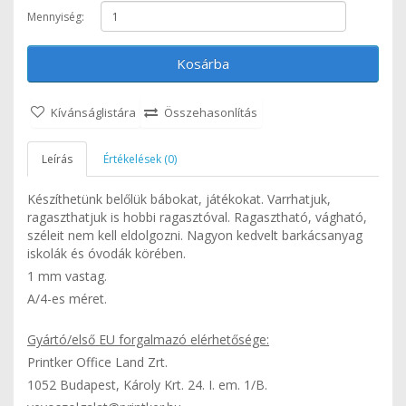
Mennyiség:
Kosárba
Kívánságlistára
Összehasonlítás
Leírás
Értékelések (0)
Készíthetünk belőlük bábokat, játékokat. Varrhatjuk,
ragaszthatjuk is hobbi ragasztóval. Ragasztható, vágható,
széleit nem kell eldolgozni. Nagyon kedvelt barkácsanyag
iskolák és óvodák körében.
1 mm vastag.
A/4-es méret.
Gyártó/első EU forgalmazó elérhetősége:
Printker Office Land Zrt.
1052 Budapest, Károly Krt. 24. I. em. 1/B.