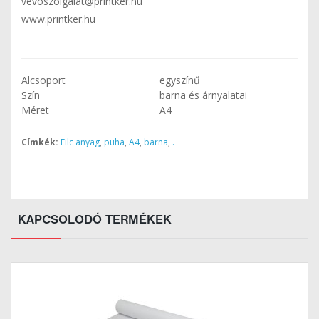
vevoszolgalat@printker.hu
www.printker.hu
Alcsoport
egyszínű
Szín
barna és árnyalatai
Méret
A4
Címkék:
Filc anyag
,
puha
,
A4
,
barna
,
.
KAPCSOLODÓ TERMÉKEK