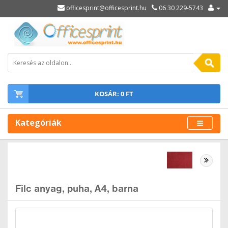
officesprint@officesprint.hu
06 30 229-5743
KOSÁR: 0 FT
Kategóriák
Filc anyag, puha, A4, barna