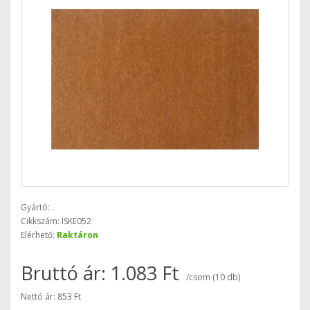
Gyártó:
.
Cikkszám: ISKE052
Elérhető:
Raktáron
Bruttó ár: 1.083 Ft
/csom (10 db)
Nettó ár: 853 Ft