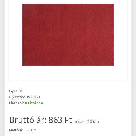
Gyártó:
.
Cikkszám: ISKE053
Elérhető:
Raktáron
Bruttó ár: 863 Ft
/csom (10 db)
Nettó ár: 680 Ft