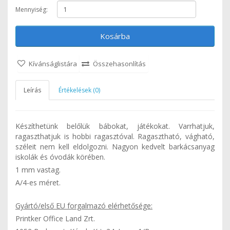
Mennyiség:
Kosárba
Kívánságlistára
Összehasonlítás
Leírás
Értékelések (0)
Készíthetünk belőlük bábokat, játékokat. Varrhatjuk,
ragaszthatjuk is hobbi ragasztóval. Ragasztható, vágható,
széleit nem kell eldolgozni. Nagyon kedvelt barkácsanyag
iskolák és óvodák körében.
1 mm vastag.
A/4-es méret.
Gyártó/első EU forgalmazó elérhetősége:
Printker Office Land Zrt.