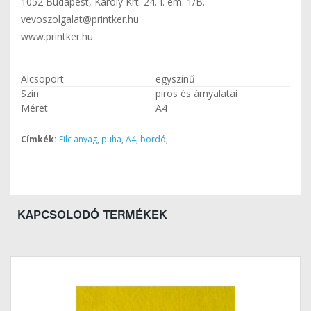
1052 Budapest, Károly Krt. 24. I. em. 1/B.
vevoszolgalat@printker.hu
www.printker.hu
Alcsoport
egyszínű
Szín
piros és árnyalatai
Méret
A4
Címkék:
Filc anyag
,
puha
,
A4
,
bordó
,
.
KAPCSOLODÓ TERMÉKEK