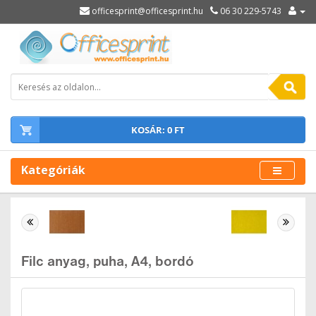
officesprint@officesprint.hu
06 30 229-5743
KOSÁR: 0 FT
Kategóriák
Filc anyag, puha, A4, bordó