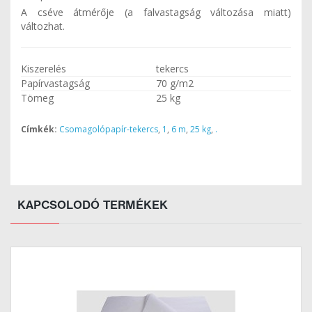
A cséve átmérője (a falvastagság változása miatt)
változhat.
Kiszerelés
tekercs
Papírvastagság
70 g/m2
Tömeg
25 kg
Címkék:
Csomagolópapír-tekercs
,
1
,
6 m
,
25 kg
,
.
KAPCSOLODÓ TERMÉKEK