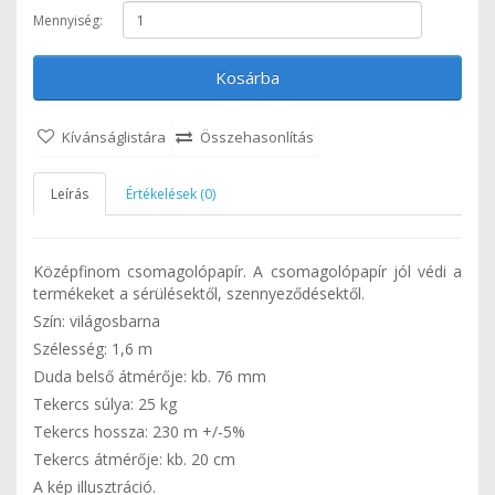
Mennyiség:
Kosárba
Kívánságlistára
Összehasonlítás
Leírás
Értékelések (0)
Középfinom csomagolópapír. A csomagolópapír jól védi a
termékeket a sérülésektől, szennyeződésektől.
Szín: világosbarna
Szélesség: 1,6 m
Duda belső átmérője: kb. 76 mm
Tekercs súlya: 25 kg
Tekercs hossza: 230 m +/-5%
Tekercs átmérője: kb. 20 cm
A kép illusztráció.