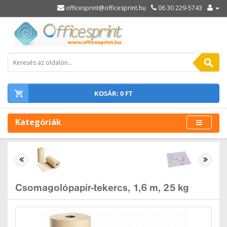
officesprint@officesprint.hu
06 30 229-5743
KOSÁR: 0 FT
Kategóriák
Csomagolópapír-tekercs, 1,6 m, 25 kg