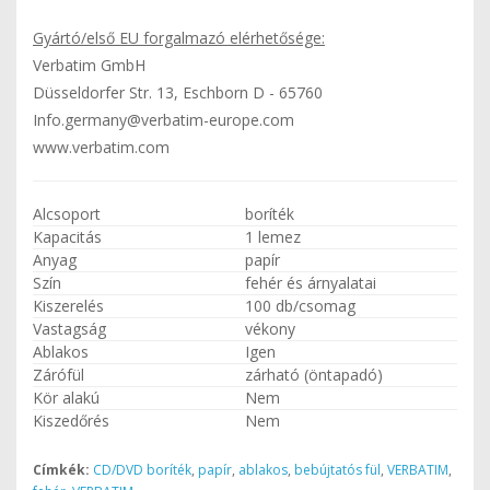
Gyártó/első EU forgalmazó elérhetősége:
Verbatim GmbH
Düsseldorfer Str. 13, Eschborn D - 65760
Info.germany@verbatim-europe.com
www.verbatim.com
Alcsoport
boríték
Kapacitás
1 lemez
Anyag
papír
Szín
fehér és árnyalatai
Kiszerelés
100 db/csomag
Vastagság
vékony
Ablakos
Igen
Zárófül
zárható (öntapadó)
Kör alakú
Nem
Kiszedőrés
Nem
Címkék:
CD/DVD boríték
,
papír
,
ablakos
,
bebújtatós fül
,
VERBATIM
,