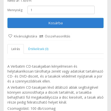
Nettó ár: 1.659 Ft
Mennyiség:
Kosárba
Kívánságlistára
Összehasonlítás
Leírás
Értékelések (0)
A Verbatim CD-tasakjaiban kényelmesen és
helytakarékosan tárolhatja zenéit vagy adatokat tartalmazó
CD- és DVD-disceit, és a tasakok védelmet nyújtanak a por
és a szennyeződések ellen.
A Verbatim CD-tasakjain lévő átlátszó ablak segítségével
könnyen azonosíthatja a discek tartalmát, a tasakba
behajtható fül megakadályozza a disc kiesését, a tasak alsó
része pedig feliratozható helyet kínál.
Csomagolást: 100 db/csomag