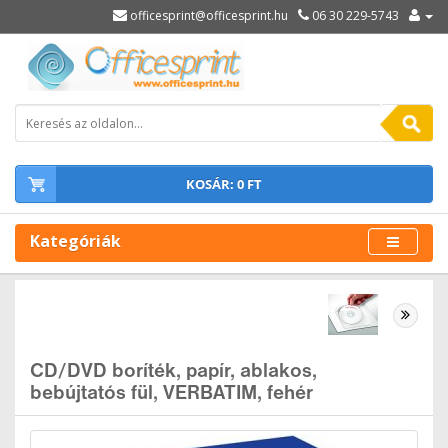
officesprint@officesprint.hu
06 30 229-5743
KOSÁR: 0 FT
Kategóriák
CD/DVD boríték, papír, ablakos,
bebújtatós fül, VERBATIM, fehér