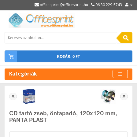
officesprint@officesprint.hu
06 30 229-5743
KOSÁR: 0 FT
Kategóriák
CD tartó zseb, öntapadó, 120x120 mm,
PANTA PLAST