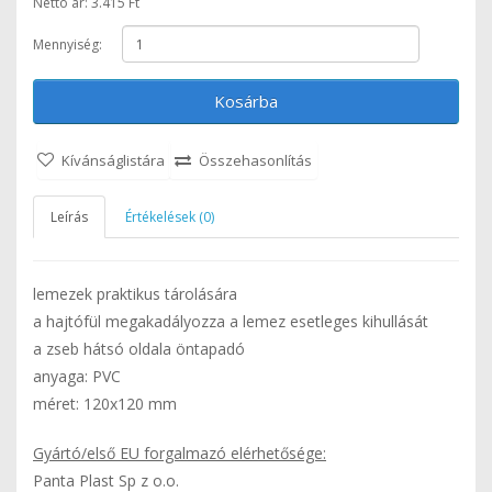
Nettó ár: 3.415 Ft
Mennyiség:
Kosárba
Kívánságlistára
Összehasonlítás
Leírás
Értékelések (0)
lemezek praktikus tárolására
a hajtófül megakadályozza a lemez esetleges kihullását
a zseb hátsó oldala öntapadó
anyaga: PVC
méret: 120x120 mm
Gyártó/első EU forgalmazó elérhetősége:
Panta Plast Sp z o.o.