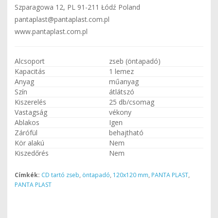
Szparagowa 12, PL 91-211 Łódź Poland
pantaplast@pantaplast.com.pl
www.pantaplast.com.pl
Alcsoport
zseb (öntapadó)
Kapacitás
1 lemez
Anyag
műanyag
Szín
átlátszó
Kiszerelés
25 db/csomag
Vastagság
vékony
Ablakos
Igen
Zárófül
behajtható
Kör alakú
Nem
Kiszedőrés
Nem
Címkék:
CD tartó zseb
,
öntapadó
,
120x120 mm
,
PANTA PLAST
,
PANTA PLAST