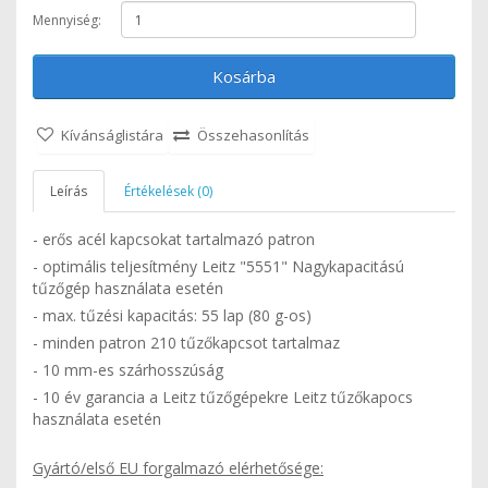
Mennyiség:
Kosárba
Kívánságlistára
Összehasonlítás
Leírás
Értékelések (0)
- erős acél kapcsokat tartalmazó patron
- optimális teljesítmény Leitz "5551" Nagykapacitású
tűzőgép használata esetén
- max. tűzési kapacitás: 55 lap (80 g-os)
- minden patron 210 tűzőkapcsot tartalmaz
- 10 mm-es szárhosszúság
- 10 év garancia a Leitz tűzőgépekre Leitz tűzőkapocs
használata esetén
Gyártó/első EU forgalmazó elérhetősége: