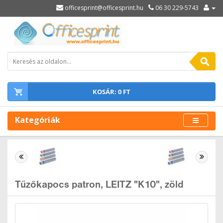
officesprint@officesprint.hu
06 30 229-5743
KOSÁR: 0 FT
Kategóriák
Tűzőkapocs patron, LEITZ "K10", zöld