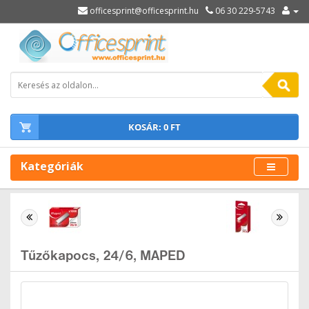
officesprint@officesprint.hu
06 30 229-5743
KOSÁR: 0 FT
Kategóriák
Tűzőkapocs, 24/6, MAPED