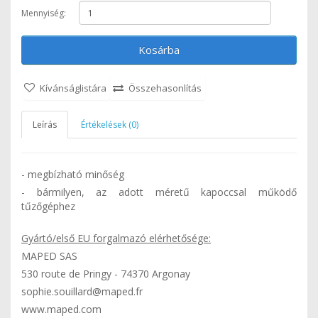
Mennyiség:
Kosárba
Kívánságlistára
Összehasonlítás
Leírás
Értékelések (0)
- megbízható minőség
- bármilyen, az adott méretű kapoccsal működő
tűzőgéphez
Gyártó/első EU forgalmazó elérhetősége:
MAPED SAS
530 route de Pringy - 74370 Argonay
sophie.souillard@maped.fr
www.maped.com