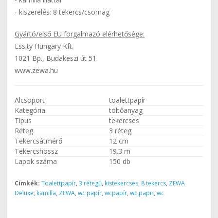
- kiszerelés: 8 tekercs/csomag
Gyártó/első EU forgalmazó elérhetősége:
Essity Hungary Kft.
1021 Bp., Budakeszi út 51.
www.zewa.hu
Alcsoport
toalettpapír
Kategória
töltőanyag
Típus
tekercses
Réteg
3 réteg
Tekercsátmérő
12 cm
Tekercshossz
19.3 m
Lapok száma
150 db
Címkék:
Toalettpapír
,
3 rétegű
,
kistekercses
,
8 tekercs
,
ZEWA
Deluxe
,
kamilla
,
ZEWA
,
wc papír
,
wcpapír
,
wc papir
,
wc