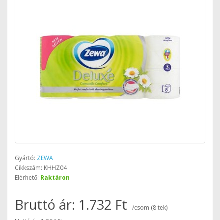
Gyártó:
ZEWA
Cikkszám: KHHZ04
Elérhető:
Raktáron
Bruttó ár: 1.732 Ft
/csom (8 tek)