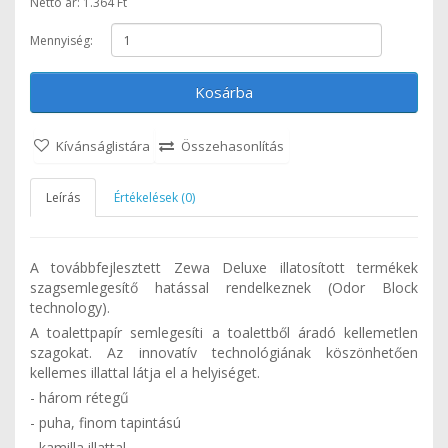
Nettó ár: 1.364 Ft
Mennyiség:
Kosárba
Kívánságlistára
Összehasonlítás
Leírás
Értékelések (0)
A továbbfejlesztett Zewa Deluxe illatosított termékek
szagsemlegesítő hatással rendelkeznek (Odor Block
technology).
A toalettpapír semlegesíti a toalettből áradó kellemetlen
szagokat. Az innovatív technológiának köszönhetően
kellemes illattal látja el a helyiséget.
- három rétegű
- puha, finom tapintású
- kamilla illattal