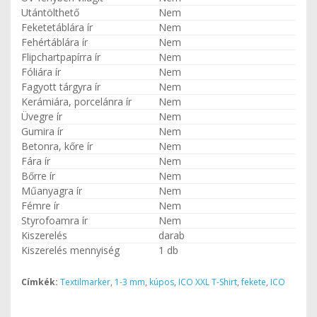
Utántölthető
Nem
Feketetáblára ír
Nem
Fehértáblára ír
Nem
Flipchartpapírra ír
Nem
Fóliára ír
Nem
Fagyott tárgyra ír
Nem
Kerámiára, porcelánra ír
Nem
Üvegre ír
Nem
Gumira ír
Nem
Betonra, kőre ír
Nem
Fára ír
Nem
Bőrre ír
Nem
Műanyagra ír
Nem
Fémre ír
Nem
Styrofoamra ír
Nem
Kiszerelés
darab
Kiszerelés mennyiség
1 db
Címkék:
Textilmarker
,
1-3 mm
,
kúpos
,
ICO XXL T-Shirt
,
fekete
,
ICO