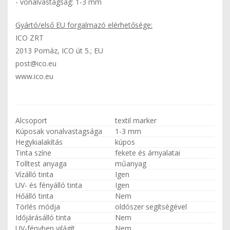
- vonalvastagság: 1-3 mm
Gyártó/első EU forgalmazó elérhetősége:
ICO ZRT
2013 Pomáz, ICO út 5.; EU
post@ico.eu
www.ico.eu
Alcsoport
textil marker
Kúposak vonalvastagsága
1-3 mm
Hegykialakítás
kúpos
Tinta színe
fekete és árnyalatai
Tolltest anyaga
műanyag
Vízálló tinta
Igen
UV- és fényálló tinta
Igen
Hőálló tinta
Nem
Törlés módja
oldószer segítségével
Időjárásálló tinta
Nem
UV-fényben világít
Nem