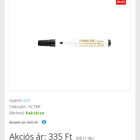
Akció
Gyártó:
ICO
Cikkszám: TICTMF
Elérhető:
Raktáron
Bruttó ár: 391 Ft
Akciós ár: 335 Ft
/DB (1 db)