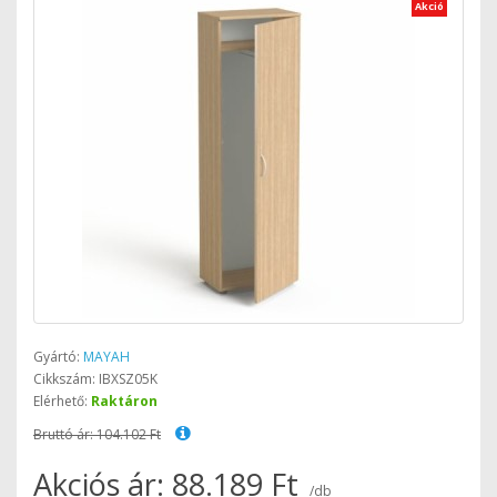
Akció
Gyártó:
MAYAH
Cikkszám: IBXSZ05K
Elérhető:
Raktáron
Bruttó ár: 104.102 Ft
Akciós ár: 88.189 Ft
/db