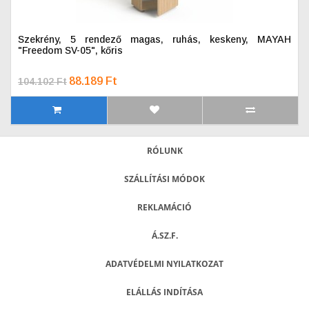
Szekrény, 5 rendező magas, ruhás, keskeny, MAYAH
"Freedom SV-05", kőris
88.189 Ft
104.102 Ft
RÓLUNK
SZÁLLÍTÁSI MÓDOK
REKLAMÁCIÓ
Á.SZ.F.
ADATVÉDELMI NYILATKOZAT
ELÁLLÁS INDÍTÁSA