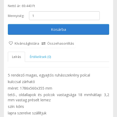
Nettó ár: 69.440 Ft
Mennyiség:
Kosárba
Kívánságlistára
Összehasonlítás
Leírás
Értékelések (0)
5 rendező magas, egyajtós ruhásszekrény polcal
kulccsal zárható
méret: 1786x560x355 mm
tető-, oldallapok és polcok vastagsága 18 mmhátlap: 3,2
mm vastag préselt lemez
szín: kőris
lapra szerelve szállítjuk