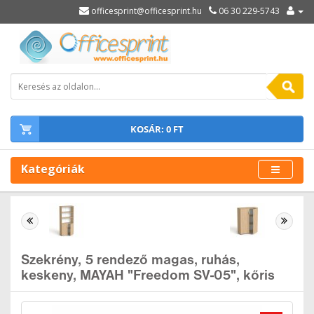
officesprint@officesprint.hu
06 30 229-5743
KOSÁR: 0 FT
Kategóriák
Szekrény, 5 rendező magas, ruhás,
keskeny, MAYAH "Freedom SV-05", kőris