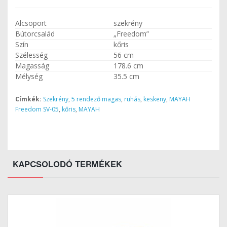
Alcsoport
szekrény
Bútorcsalád
„Freedom”
Szín
kőris
Szélesség
56 cm
Magasság
178.6 cm
Mélység
35.5 cm
Címkék:
Szekrény
,
5 rendező magas
,
ruhás
,
keskeny
,
MAYAH
Freedom SV-05
,
kőris
,
MAYAH
KAPCSOLODÓ TERMÉKEK