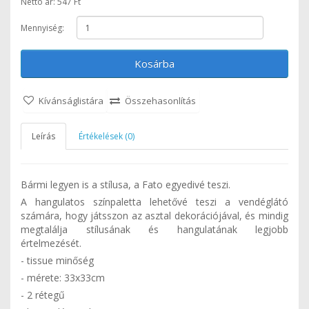
Nettó ár: 547 Ft
Mennyiség:
Kosárba
Kívánságlistára
Összehasonlítás
Leírás
Értékelések (0)
Bármi legyen is a stílusa, a Fato egyedivé teszi.
A hangulatos színpaletta lehetővé teszi a vendéglátó
számára, hogy játsszon az asztal dekorációjával, és mindig
megtalálja stílusának és hangulatának legjobb
értelmezését.
- tissue minőség
- mérete: 33x33cm
- 2 rétegű