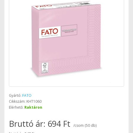
Gyártó:
FATO
Cikkszám: KHT1060
Elérhető:
Raktáron
Bruttó ár: 694 Ft
/csom (50 db)