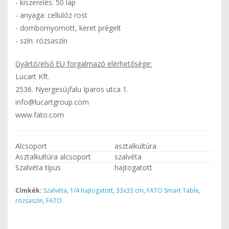
- kiszerelés: 50 lap
- anyaga: cellulóz rost
- dombornyomott, keret prégelt
- szín: rózsaszín
Gyártó/első EU forgalmazó elérhetősége:
Lucart Kft.
2536. Nyergesújfalu Iparos utca 1.
info@lucartgroup.com
www.fato.com
Alcsoport
asztalkultúra
Asztalkultúra alcsoport
szalvéta
Szalvéta típus
hajtogatott
Címkék:
Szalvéta
,
1/4 hajtogatott
,
33x33 cm
,
FATO Smart Table
,
rózsaszín
,
FATO