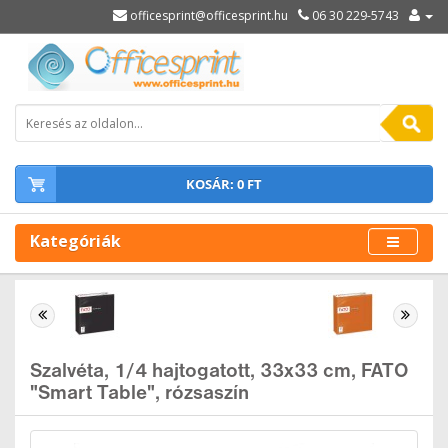
officesprint@officesprint.hu
06 30 229-5743
KOSÁR: 0 FT
Kategóriák
Szalvéta, 1/4 hajtogatott, 33x33 cm, FATO
"Smart Table", rózsaszín