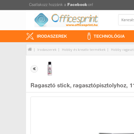
Csatlakozz hozzánk a
Facebook
-on!
IRODASZEREK
TECHNOLÓGIA
Irodaszerek
Hobby és kreatív termékek
Hobby ragasz
Ragasztó stick, ragasztópisztolyhoz,