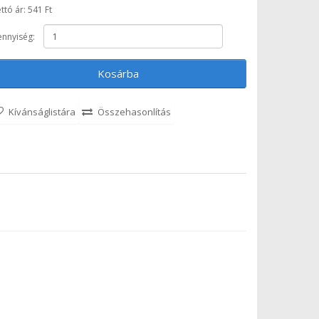
ttó ár: 541 Ft
nnyiség:
Kosárba
Kívánságlistára
Összehasonlítás