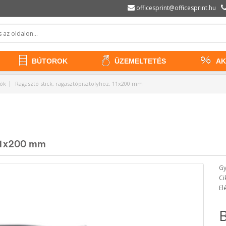
officesprint@officesprint.hu
BÚTOROK
ÜZEMELTETÉS
AK
tók
Ragasztó stick, ragasztópisztolyhoz, 11x200 mm
 11x200 mm
Gy
Ci
El
B