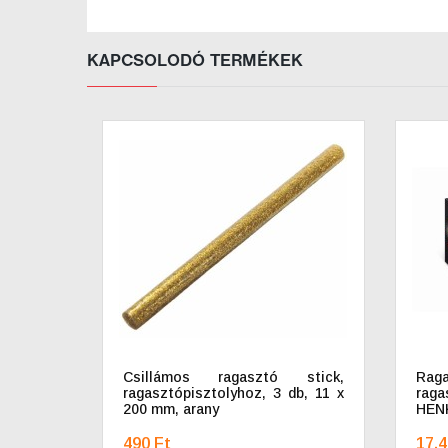
KAPCSOLODÓ TERMÉKEK
Csillámos ragasztó stick,
Ra
ragasztópisztolyhoz, 3 db, 11 x
rag
200 mm, arany
HENK
490 Ft
17.4