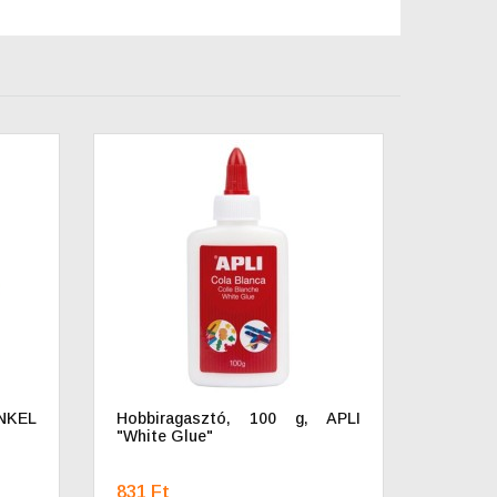
NKEL
Hobbiragasztó, 100 g, APLI
"White Glue"
831 Ft