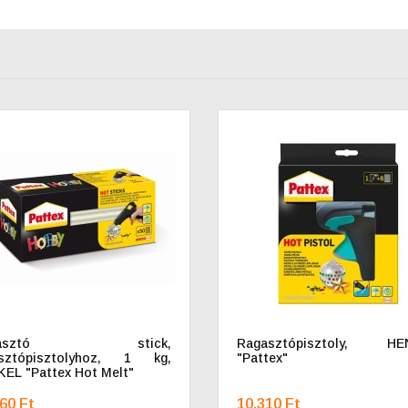
gasztó stick,
Ragasztópisztoly, HE
asztópisztolyhoz, 1 kg,
"Pattex"
EL "Pattex Hot Melt"
60 Ft
10.310 Ft