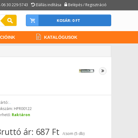
06 30 229-5743
Elállás indítása
Belépés / Regisztráció
KOSÁR: 0 FT
CIÓINK
KATALÓGUSOK
ártó:
.
kkszám: HPR00122
érhető:
Raktáron
ruttó ár: 687 Ft
/csom (5 db)