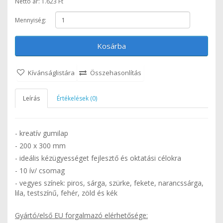
Nettó ár: 1.623 Ft
Mennyiség:
Kosárba
Kívánságlistára
Összehasonlítás
Leírás
Értékelések (0)
- kreatív gumilap
- 200 x 300 mm
- ideális kézügyességet fejlesztő és oktatási célokra
- 10 ív/ csomag
- vegyes színek: piros, sárga, szürke, fekete, narancssárga,
lila, testszínű, fehér, zöld és kék
Gyártó/első EU forgalmazó elérhetősége: