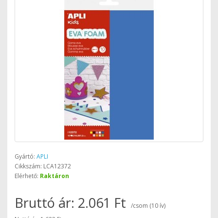
Gyártó:
APLI
Cikkszám: LCA12372
Elérhető:
Raktáron
Bruttó ár: 2.061 Ft
/csom (10 ív)