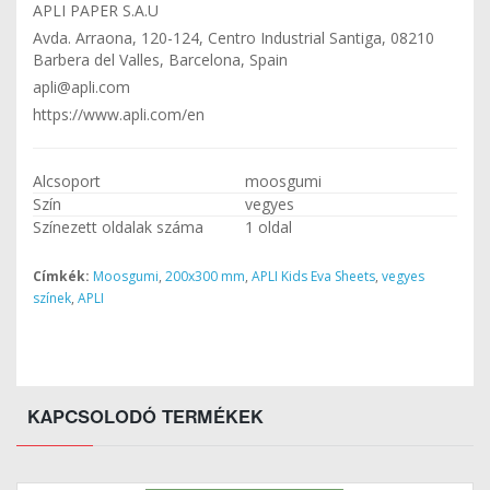
APLI PAPER S.A.U
Avda. Arraona, 120-124, Centro Industrial Santiga, 08210
Barbera del Valles, Barcelona, Spain
apli@apli.com
https://www.apli.com/en
Alcsoport
moosgumi
Szín
vegyes
Színezett oldalak száma
1 oldal
Címkék:
Moosgumi
,
200x300 mm
,
APLI Kids Eva Sheets
,
vegyes
színek
,
APLI
KAPCSOLODÓ TERMÉKEK