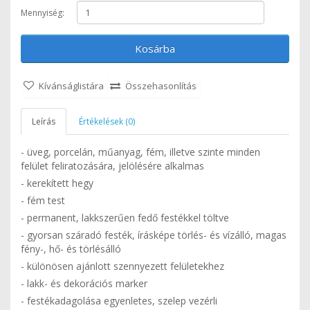
Mennyiség:
Kosárba
Kívánságlistára
Összehasonlítás
Leírás
Értékelések (0)
- üveg, porcelán, műanyag, fém, illetve szinte minden
felület feliratozására, jelölésére alkalmas
- kerekített hegy
- fém test
- permanent, lakkszerűen fedő festékkel töltve
- gyorsan száradó festék, írásképe törlés- és vízálló, magas
fény-, hő- és törlésálló
- különösen ajánlott szennyezett felületekhez
- lakk- és dekorációs marker
- festékadagolása egyenletes, szelep vezérli