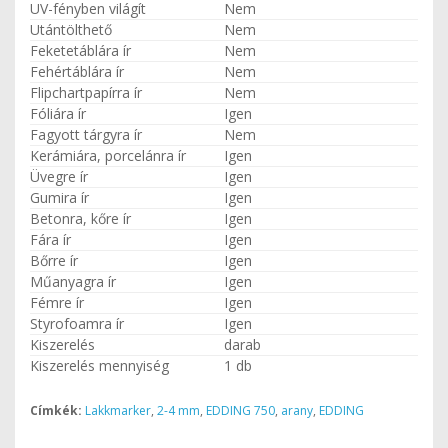
UV-fényben világít
Nem
Utántölthető
Nem
Feketetáblára ír
Nem
Fehértáblára ír
Nem
Flipchartpapírra ír
Nem
Fóliára ír
Igen
Fagyott tárgyra ír
Nem
Kerámiára, porcelánra ír
Igen
Üvegre ír
Igen
Gumira ír
Igen
Betonra, kőre ír
Igen
Fára ír
Igen
Bőrre ír
Igen
Műanyagra ír
Igen
Fémre ír
Igen
Styrofoamra ír
Igen
Kiszerelés
darab
Kiszerelés mennyiség
1 db
Címkék:
Lakkmarker
,
2-4 mm
,
EDDING 750
,
arany
,
EDDING