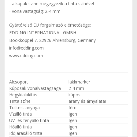
- a kupak szine megegyezik a tinta színével
- vonalvastagság: 2-4 mm
Gyártó/első EU forgalmazó elérhetősége:
EDDING INTERNATIONAL GMBH
Bookkoppel 7, 22926 Ahrensburg, Germany
info@edding.com
www.edding.com
Alcsoport
lakkmarker
Kúposak vonalvastagsága
2-4 mm
Hegykialakítás
kúpos
Tinta színe
arany és árnyalatai
Tolltest anyaga
fém
Vízálló tinta
Igen
UV- és fényálló tinta
Igen
Hőálló tinta
Igen
Időjárásálló tinta
Igen