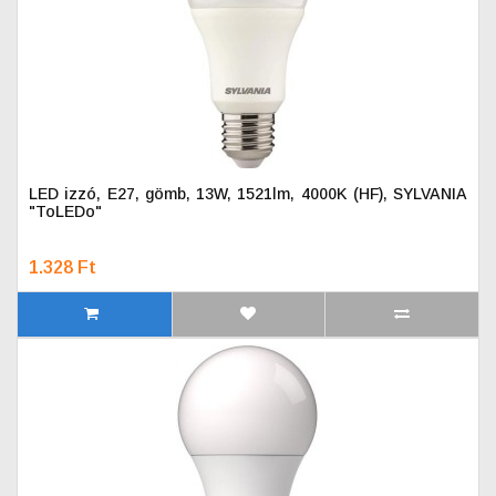
LED izzó, E27, gömb, 13W, 1521lm, 4000K (HF), SYLVANIA
"ToLEDo"
1.328 Ft