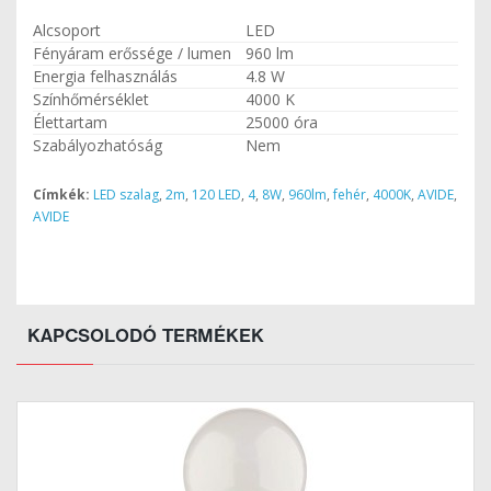
Alcsoport
LED
Fényáram erőssége / lumen
960 lm
Energia felhasználás
4.8 W
Színhőmérséklet
4000 K
Élettartam
25000 óra
Szabályozhatóság
Nem
Címkék:
LED szalag
,
2m
,
120 LED
,
4
,
8W
,
960lm
,
fehér
,
4000K
,
AVIDE
,
AVIDE
KAPCSOLODÓ TERMÉKEK