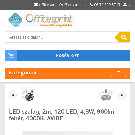
officesprint@officesprint.hu
06 30 229-5743
KOSÁR: 0 FT
Kategóriák
LED szalag, 2m, 120 LED, 4,8W, 960lm,
fehér, 4000K, AVIDE