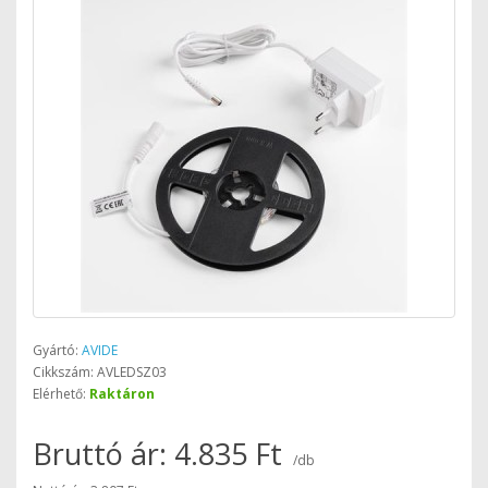
Gyártó:
AVIDE
Cikkszám: AVLEDSZ03
Elérhető:
Raktáron
Bruttó ár: 4.835 Ft
/db