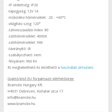
-IP védettség: IP20
-tápegység: 12V 1A
-működési hőmérséklet: -20 - +60°C
-világítási szög: 120°
-színvisszaadási index: 80
-színhőmérséklet: 4000K
-színhőmérséklet: NW
-távirányító: IR
-szabályozható: nem
-fényáram: 960 lm
Itt megtekinthető és letölthető a
használati útmutató.
Gyártó/első EU forgalmazó elérhetősége:
Bramcke Hungary Kft.
H4031 Debrecen, Kishatár utca 17.
info@bramcke.hu
www.bramcke.hu