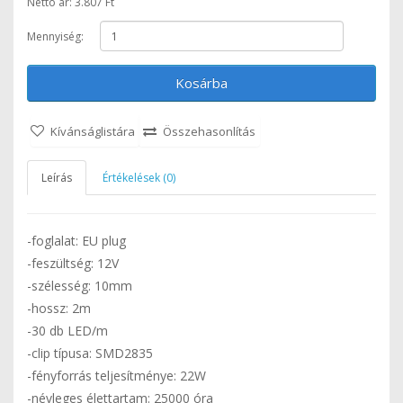
Nettó ár: 3.807 Ft
Mennyiség:
Kosárba
Kívánságlistára
Összehasonlítás
Leírás
Értékelések (0)
-foglalat: EU plug
-feszültség: 12V
-szélesség: 10mm
-hossz: 2m
-30 db LED/m
-clip típusa: SMD2835
-fényforrás teljesítménye: 22W
-névleges élettartam: 25000 óra