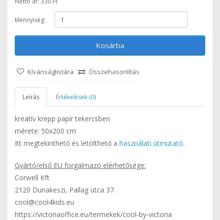
Nettó ár: 330 Ft
Mennyiség:
Kosárba
Kívánságlistára
Összehasonlítás
Leírás
Értékelések (0)
kreatív krepp papír tekercsben
mérete: 50x200 cm
Itt megtekinthető és letölthető a
használati útmutató.
Gyártó/első EU forgalmazó elérhetősége:
Corwell Kft
2120 Dunakeszi, Pallag utca 37.
cool@cool4kids.eu
https://victoriaoffice.eu/termekek/cool-by-victoria