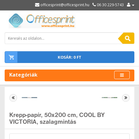
officesprint@officesprint.hu
06 30 229-5743
KOSÁR: 0 FT
Kategóriák
Krepp-papír, 50x200 cm, COOL BY
VICTORIA, szalagmintás