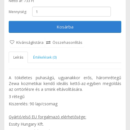
Nettó ár: 733 Ft
Mennyiség:
Kosárba
Kívánságlistára
Összehasonlítás
Leírás
Értékelések (0)
A tökéletes puhaságú, ugyanakkor erős, háromrétegű
Zewa kozmetikai kendő ideális kettő-az-egyben megoldás
az orrtörlésre és a smink eltávolítására.
3 rétegű
Kiszerelés: 90 lap/csomag
Gyártó/első EU forgalmazó elérhetősége:
Essity Hungary Kft.