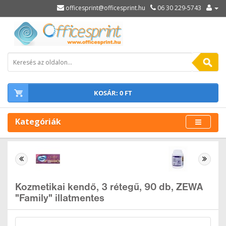
officesprint@officesprint.hu
06 30 229-5743
KOSÁR: 0 FT
Kategóriák
Kozmetikai kendő, 3 rétegű, 90 db, ZEWA
"Family" illatmentes