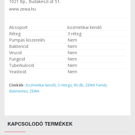
1021 Bp., Budakeszi út 51.
www.zewa.hu
Alcsoport
kozmetikai kendő
Réteg
3 réteg
Pumpás kiszerelés
Nem
Baktericid
Nem
Virucid
Nem
Fungicid
Nem
Tuberkulocid
Nem
Yeasticid
Nem
Címkék:
Kozmetikai kendő
,
3 rétegű
,
90 db
,
ZEWA Family
illatmentes
,
ZEWA
KAPCSOLODÓ TERMÉKEK