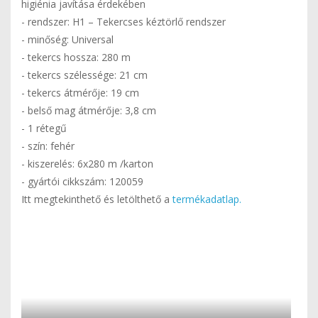
higiénia javítása érdekében
- rendszer: H1 – Tekercses kéztörlő rendszer
- minőség: Universal
- tekercs hossza: 280 m
- tekercs szélessége: 21 cm
- tekercs átmérője: 19 cm
- belső mag átmérője: 3,8 cm
- 1 rétegű
- szín: fehér
- kiszerelés: 6x280 m /karton
- gyártói cikkszám: 120059
Itt megtekinthető és letölthető a
termékadatlap.