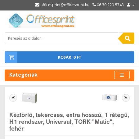
officesprint@officesprint.hu
06 30 229-5743
KOSÁR: 0 FT
Kategóriák
Kéztörlő, tekercses, extra hosszú, 1 rétegű,
H1 rendszer, Universal, TORK "Matic",
fehér