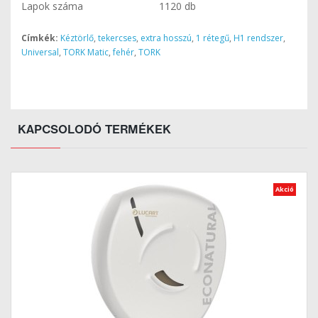
Lapok száma
1120 db
Címkék:
Kéztörlő
,
tekercses
,
extra hosszú
,
1 rétegű
,
H1 rendszer
,
Universal
,
TORK Matic
,
fehér
,
TORK
KAPCSOLODÓ TERMÉKEK
Akció