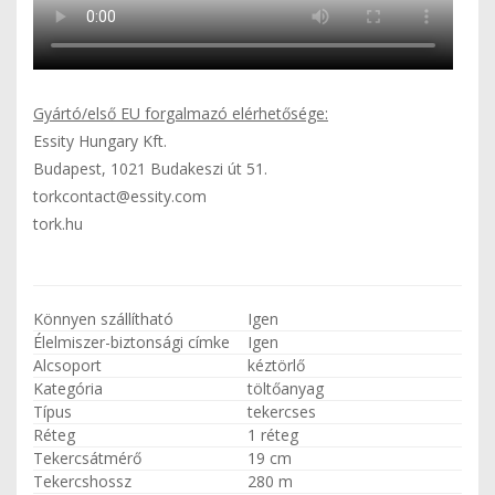
Gyártó/első EU forgalmazó elérhetősége:
Essity Hungary Kft.
Budapest, 1021 Budakeszi út 51.
torkcontact@essity.com
tork.hu
Könnyen szállítható
Igen
Élelmiszer-biztonsági címke
Igen
Alcsoport
kéztörlő
Kategória
töltőanyag
Típus
tekercses
Réteg
1 réteg
Tekercsátmérő
19 cm
Tekercshossz
280 m