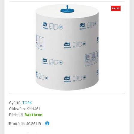
Akció
Gyártó:
TORK
Cikkszám: KHH461
Elérhető:
Raktáron
Bruttó ár: 40.861 Ft