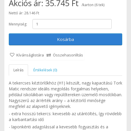
Akciós ár: 35.745 Ft
/karton (6 tek)
Nettó ár: 28.146 Ft
Mennyiség:
Kosárba
Kívánságlistára
Összehasonlítás
Leírás
Értékelések (0)
A tekercses kéztörlőkhöz (H1) készült, nagy kapacitású Tork
Matic rendszer ideális megoldás forgalmas helyeken,
például iskolákban vagy repülőtereken üzemelő mosdókban.
Nagyszerű az ár/érték arány – a kéztörlő minősége
megfelel az alapvető igényeknek.
- extra hosszú tekercs: kevesebb az utántöltés, így rövidebb
a karbantartási idő
- laponkénti adagolással a kevesebb fogyasztás és a