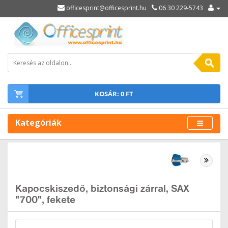
officesprint@officesprint.hu
06 30 229-5743
KOSÁR: 0 FT
Kategóriák
Kapocskiszedő, biztonsági zárral, SAX
"700", fekete