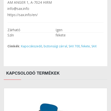
AM ANGER 1, A-7024 HIRM
info@sax.info
https://sax.info/en/
Zárható
Igen
Szín
fekete
Címkék:
Kapocskiszedő
,
biztonsági zárral
,
SAX 700
,
fekete
,
SAX
KAPCSOLODÓ TERMÉKEK