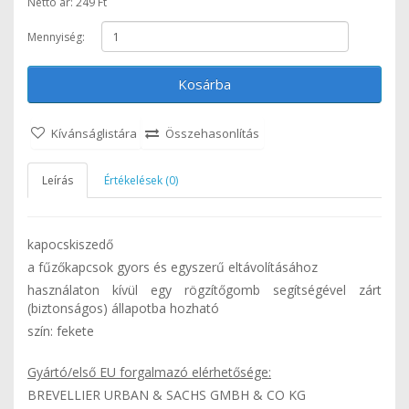
Nettó ár: 249 Ft
Mennyiség:
Kosárba
Kívánságlistára
Összehasonlítás
Leírás
Értékelések (0)
kapocskiszedő
a fűzőkapcsok gyors és egyszerű eltávolításához
használaton kívül egy rögzítőgomb segítségével zárt
(biztonságos) állapotba hozható
szín: fekete
Gyártó/első EU forgalmazó elérhetősége:
BREVELLIER URBAN & SACHS GMBH & CO KG