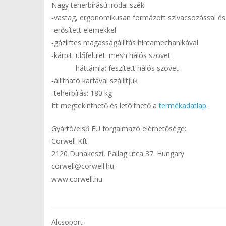
Nagy teherbírású irodai szék.
-vastag, ergonomikusan formázott szivacsozással és 
-erősített elemekkel
-gázliftes magasságállítás hintamechanikával
-kárpit: ülőfelület: mesh hálós szövet
háttámla: feszített hálós szövet
-állítható karfával szállítjuk
-teherbírás: 180 kg
Itt megtekinthető és letölthető a
termékadatlap.
Gyártó/első EU forgalmazó elérhetősége:
Corwell Kft
2120 Dunakeszi, Pallag utca 37. Hungary
corwell@corwell.hu
www.corwell.hu
Alcsoport