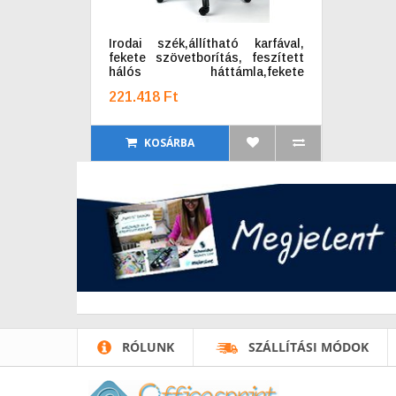
Irodai szék,állítható karfával,
fekete szövetborítás, feszített
hálós háttámla,fekete
lábkereszt, MAYAH "Grande"
221.418 Ft
KOSÁRBA
RÓLUNK
SZÁLLÍTÁSI MÓDOK