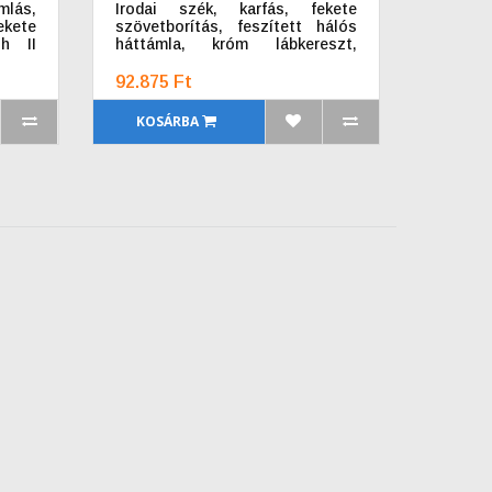
lás,
Irodai szék, karfás, fekete
ekete
szövetborítás, feszített hálós
h II
háttámla, króm lábkereszt,
MAYAH "Spirit"
92.875 Ft
KOSÁRBA