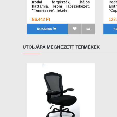
Irodai forgószék, hálós
Irod
háttámla, króm lábszerkezet,
állí
"Tennessee", fekete
"Cop
56.442 Ft
122.
KOSÁRBA
K
UTOLJÁRA MEGNÉZETT TERMÉKEK