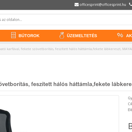
officesprint@officesprint.hu
BÚTOROK
ÜZEMELTETÉS
AK
ítható karfával, fekete szövetborítás, feszített hálós háttámla,fekete lábkereszt, MA
szövetborítás, feszített hálós háttámla,fekete lábk
Gy
Ci
El
B