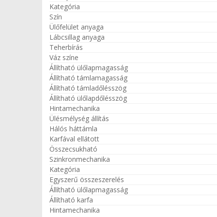
Kategória
Szín
Ülőfelület anyaga
Lábcsillag anyaga
Teherbírás
Váz színe
Állítható ülőlapmagasság
Állítható támlamagasság
Állítható támladőlésszög
Állítható ülőlapdőlésszög
Hintamechanika
Ülésmélység állítás
Hálós háttámla
Karfával ellátott
Összecsukható
Szinkronmechanika
Kategória
Egyszerű összeszerelés
Állítható ülőlapmagasság
Állítható karfa
Hintamechanika