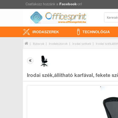
Csatlakozz hozzánk a
Facebook
-on!
IRODASZEREK
TECHNOLÓGIA
Bútorok
Irodabútorok
Irodai székek
Irodai szék,áll
Irodai szék,állítható karfával, fekete 