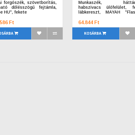
ai forgószék, szövetborítás,
Munkaszék, háttám
tható dőlésszögű fejtámla,
habszivacs ülőfelület, f
e HU", fekete
lábkereszt, MAYAH "Flas
Deluxe", fekete
586 Ft
64.844 Ft
OSÁRBA
KOSÁRBA