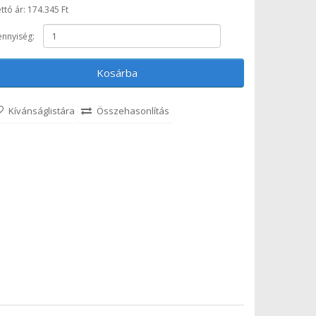
ttó ár: 174.345 Ft
nnyiség:
Kosárba
Kívánságlistára
Összehasonlítás