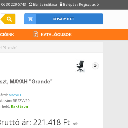
06 30 229-5743
Elállás indítása
Belépés / Regisztráció
KOSÁR: 0 FT
CIÓINK
KATALÓGUSOK
YAH "Grande"
ereszt, MAYAH "Grande"
ártó:
MAYAH
kkszám: BBSZVV29
érhető:
Raktáron
ruttó ár: 221.418 Ft
/db