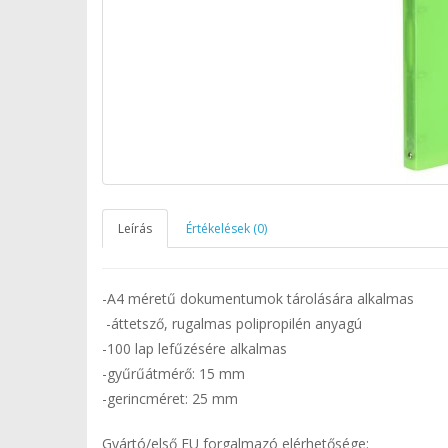
Leírás
Értékelések (0)
-A4 méretű dokumentumok tárolására alkalmas
-áttetsző, rugalmas polipropilén anyagú
-100 lap lefűzésére alkalmas
-gyűrűátmérő: 15 mm
-gerincméret: 25 mm
Gyártó/első EU forgalmazó elérhetősége: