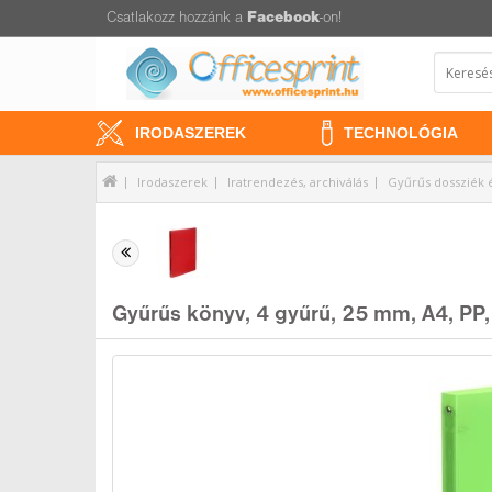
Csatlakozz hozzánk a
Facebook
-on!
IRODASZEREK
TECHNOLÓGIA
Irodaszerek
Iratrendezés, archiválás
Gyűrűs dossziék 
Gyűrűs könyv, 4 gyűrű, 25 mm, A4, PP,