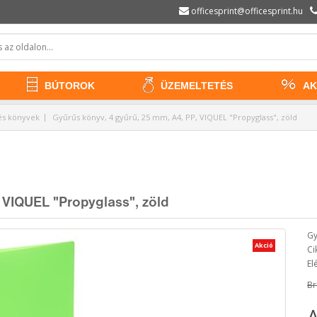
officesprint@officesprint.hu
BÚTOROK
ÜZEMELTETÉS
AK
és könyvek
Gyűrűs könyv, 4 gyűrű, 25 mm, A4, PP, VIQUEL "Propyglass", zöld
 VIQUEL "Propyglass", zöld
Gy
Akció
Ci
El
Br
A