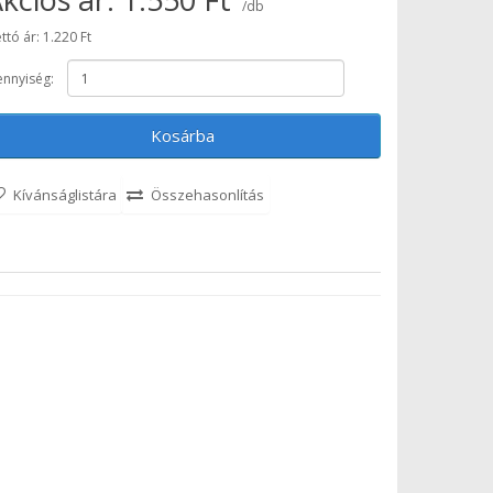
/db
ttó ár: 1.220 Ft
nnyiség:
Kosárba
Kívánságlistára
Összehasonlítás