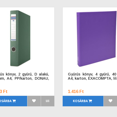
űs könyv, 2 gyűrű, D alakú,
Gyűrűs könyv, 4 gyűrű, 4
m, A4, PP/karton, DONAU,
A4, karton, EXACOMPTA, lil
3 Ft
1.416 Ft
OSÁRBA
KOSÁRBA