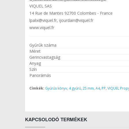
VIQUEL SAS
14 Rue de Mantes 92700 Colombes - France
lpalix@viquel.fr, ijourdain@viquel.fr
www.viquel.fr
Gyűrűk száma
Méret
Gerincvastagság
Anyag
Szín
Panorámás
Címkék:
Gyűrűs könyv
,
4 gyűrű
,
25 mm
,
A4
,
PP
,
VIQUEL Prop
KAPCSOLODÓ TERMÉKEK