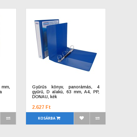
0 mm,
Gyűrűs könyv, panorámás, 4
a
gyűrű, D alakú, 63 mm, A4, PP,
DONAU, kék
2.627 Ft
KOSÁRBA