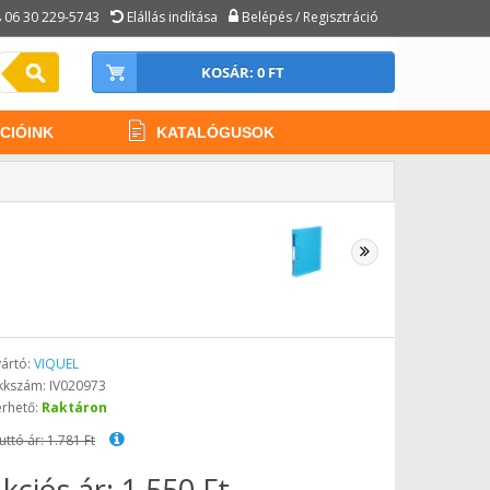
06 30 229-5743
Elállás indítása
Belépés / Regisztráció
KOSÁR: 0 FT
CIÓINK
KATALÓGUSOK
ártó:
VIQUEL
kkszám: IV020973
érhető:
Raktáron
uttó ár: 1.781 Ft
kciós ár: 1.550 Ft