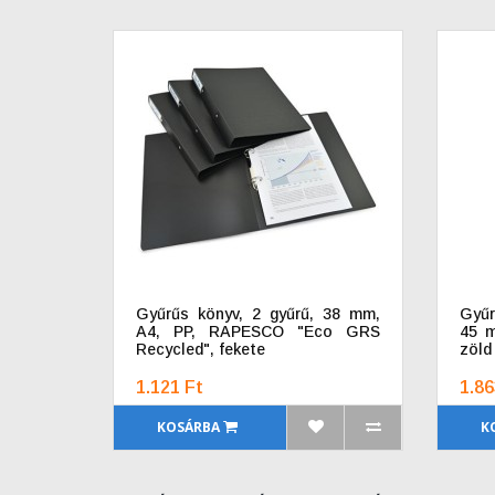
Gyűrűs könyv, 2 gyűrű, 38 mm,
Gyűr
A4, PP, RAPESCO "Eco GRS
45 m
Recycled", fekete
zöld
1.121 Ft
1.86
KOSÁRBA
K