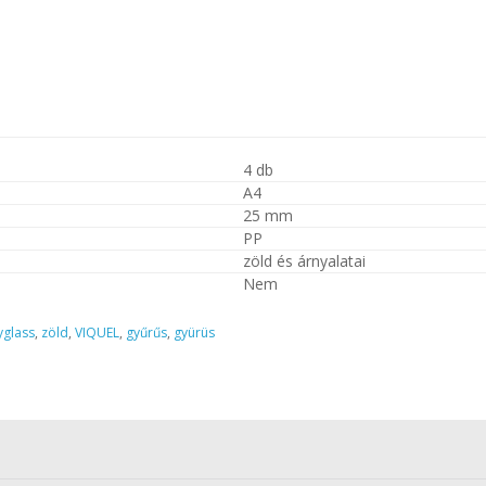
4 db
A4
25 mm
PP
zöld és árnyalatai
Nem
yglass
,
zöld
,
VIQUEL
,
gyűrűs
,
gyürüs