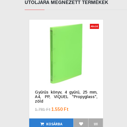
UTOLJÁRA MEGNÉZETT TERMÉKEK
Akció
Gyűrűs könyv, 4 gyűrű, 25 mm,
A4, PP, VIQUEL "Propyglass",
zöld
1.550 Ft
1.781 Ft
KOSÁRBA