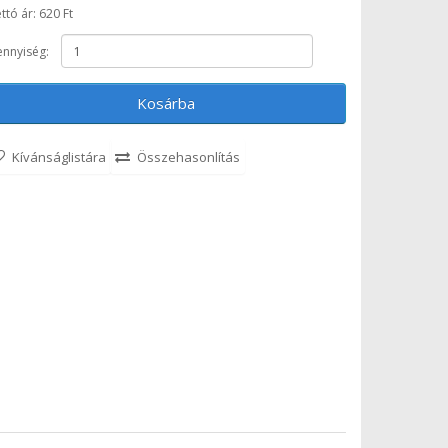
ttó ár: 620 Ft
nnyiség:
Kosárba
Kívánságlistára
Összehasonlítás