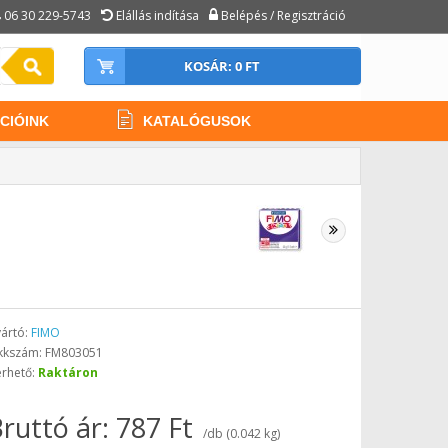
06 30 229-5743
Elállás indítása
Belépés / Regisztráció
KOSÁR: 0 FT
CIÓINK
KATALÓGUSOK
ártó:
FIMO
kkszám: FM803051
érhető:
Raktáron
ruttó ár: 787 Ft
/db (0.042 kg)