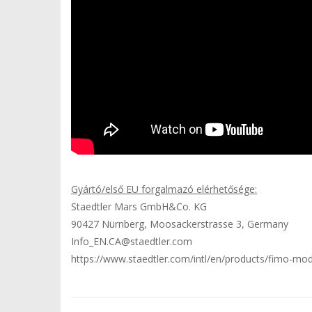
Gyártó/első EU forgalmazó elérhetősége:
Staedtler Mars GmbH&Co. KG
90427 Nürnberg, Moosackerstrasse 3, Germany
Info_EN.CA@staedtler.com
https://www.staedtler.com/intl/en/products/fimo-mode