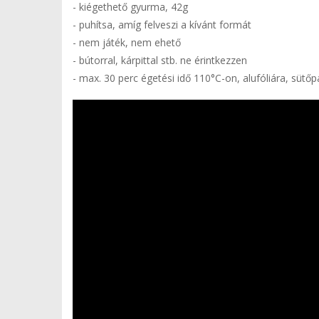
- kiégethető gyurma, 42g
- puhítsa, amíg felveszi a kívánt formát
- nem játék, nem ehető
- bútorral, kárpittal stb. ne érintkezzen
- max. 30 perc égetési idő 110°C-on, alufóliára, sütőp