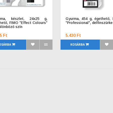
rma, készlet, 24x25 g,
Gyurma, 454 g, égethető,
hető, FIMO "Effect Colours"
"Professional", delfinszürke
ülönböző szín
5 Ft
5.430 Ft
OSÁRBA
KOSÁRBA