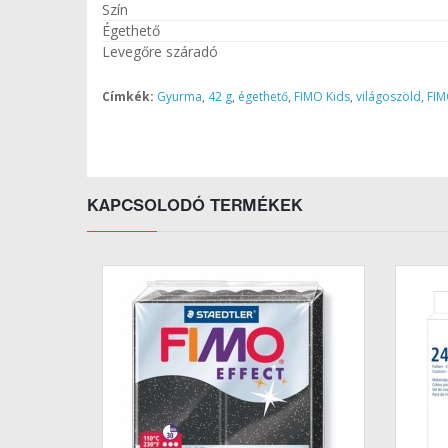
Szín
Égethető
Levegőre száradó
Címkék:
Gyurma
,
42 g
,
égethető
,
FIMO Kids
,
világoszöld
,
FI
KAPCSOLODÓ TERMÉKEK