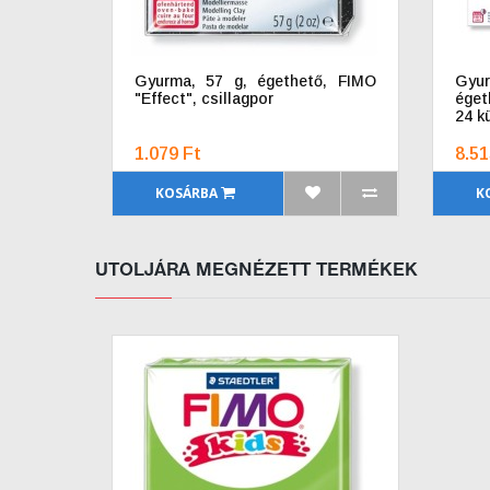
Gyurma, 57 g, égethető, FIMO
Gyu
"Effect", csillagpor
éget
24 k
1.079 Ft
8.51
KOSÁRBA
K
UTOLJÁRA MEGNÉZETT TERMÉKEK