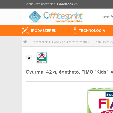
Csatlakozz hozzánk a
Facebook
-on!
IRODASZEREK
TECHNOLÓGIA
Irodaszerek
Hobby és kreatív termékek
Hobbi kreatív
Gyurma, 42 g, égethető, FIMO "Kids", 