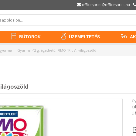
officesprint@officesprint.hu
BÚTOROK
ÜZEMELTETÉS
AK
 gyurma
Gyurma, 42 g, égethető, FIMO "Kids", világoszöld
világoszöld
Gy
Ci
El
B