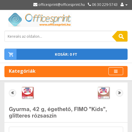
officesprint@officesprint.hu
06 30 229-5743
KOSÁR: 0 FT
Kategóriák
Gyurma, 42 g, égethető, FIMO "Kids",
glitteres rózsaszín