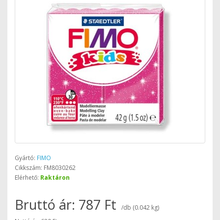
Gyártó:
FIMO
Cikkszám: FM8030262
Elérhető:
Raktáron
Bruttó ár: 787 Ft
/db (0.042 kg)