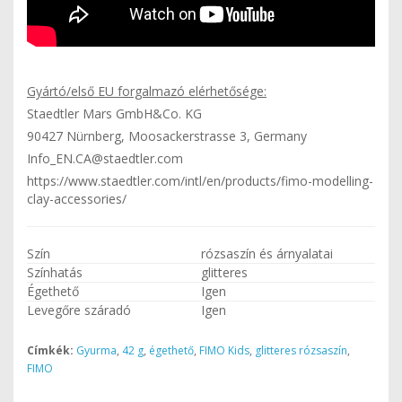
Gyártó/első EU forgalmazó elérhetősége:
Staedtler Mars GmbH&Co. KG
90427 Nürnberg, Moosackerstrasse 3, Germany
Info_EN.CA@staedtler.com
https://www.staedtler.com/intl/en/products/fimo-modelling-
clay-accessories/
Szín
rózsaszín és árnyalatai
Színhatás
glitteres
Égethető
Igen
Levegőre száradó
Igen
Címkék:
Gyurma
,
42 g
,
égethető
,
FIMO Kids
,
glitteres rózsaszín
,
FIMO