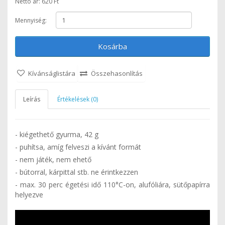
Nettó ár: 620 Ft
Mennyiség:
Kosárba
Kívánságlistára
Összehasonlítás
Leírás
Értékelések (0)
- kiégethető gyurma, 42 g
- puhítsa, amíg felveszi a kívánt formát
- nem játék, nem ehető
- bútorral, kárpittal stb. ne érintkezzen
- max. 30 perc égetési idő 110°C-on, alufóliára, sütőpapírra
helyezve