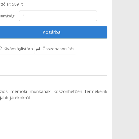
ttó ár: 589 Ft
nnyiség:
Kosárba
Kívánságlistára
Összehasonlítás
ecíziós mérnöki munkának köszönhetően termékeink
jabb játékokról.