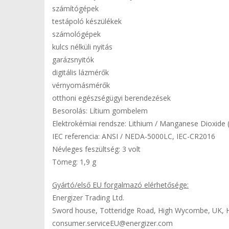
számítógépek
testápoló készülékek
számológépek
kulcs nélküli nyitás
garázsnyitók
digitális lázmérők
vérnyomásmérők
otthoni egészségügyi berendezések
Besorolás: Lítium gombelem
Elektrokémiai rendsze: Lithium / Manganese Dioxide
IEC referencia: ANSI / NEDA-5000LC, IEC-CR2016
Névleges feszültség: 3 volt
Tömeg: 1,9 g
Gyártó/első EU forgalmazó elérhetősége:
Energizer Trading Ltd.
Sword house, Totteridge Road, High Wycombe, UK,
consumer.serviceEU@energizer.com