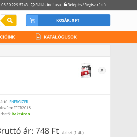
06 30 229-5743
Elállás indítása
Belépés / Regisztráció
KOSÁR: 0 FT
CIÓINK
KATALÓGUSOK
ártó:
ENERGIZER
kkszám: EECR2016
érhető:
Raktáron
ruttó ár: 748 Ft
/bliszt (1 db)