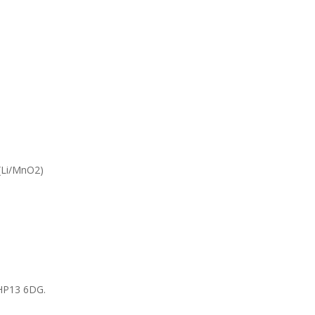
 (Li/MnO2)
 HP13 6DG.