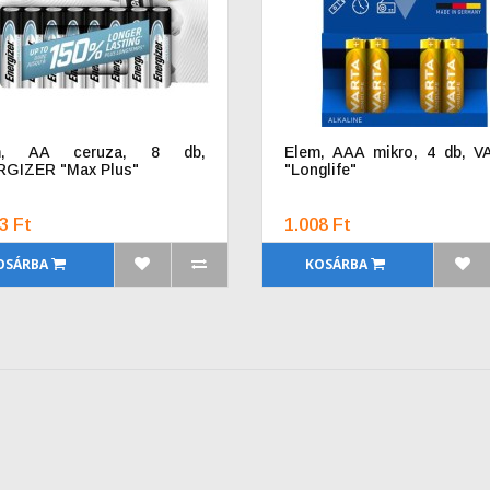
m, AA ceruza, 8 db,
Elem, AAA mikro, 4 db, 
GIZER "Max Plus"
"Longlife"
3 Ft
1.008 Ft
OSÁRBA
KOSÁRBA