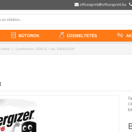
officesprint@officesprint.hu
BÚTOROK
ÜZEMELTETÉS
AK
töltők
Gombelem, CR2016, 1 db, ENERGIZER
R
Gy
Ci
El
B