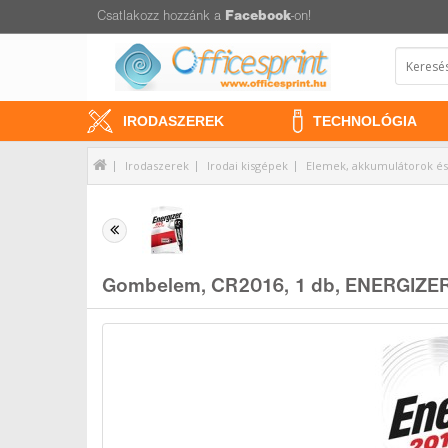
Csatlakozz hozzánk a
Facebook
-on!
IRODASZEREK
TECHNOLÓGIA
Irodaszerek
Irodai kisgépek
Elemek, akkumulátorok és 
Gombelem, CR2016, 1 db, ENERGIZE