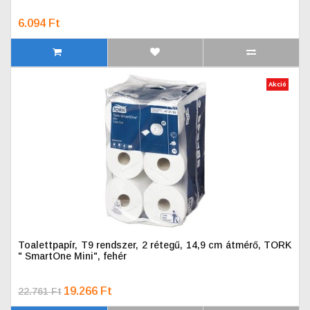
6.094 Ft
Akció
Toalettpapír, T9 rendszer, 2 rétegű, 14,9 cm átmérő, TORK
" SmartOne Mini", fehér
19.266 Ft
22.761 Ft