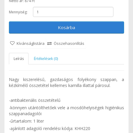
Nettó ár: 874 Ft
Mennyiség:
Kosárba
Kívánságlistára
Összehasonlítás
Leírás
Értékelések (0)
Nagy kiszerelésű, gazdaságos folyékony szappan, a
kézkímélő összetétel kellemes kamilla illattal párosul.
-antibakteriális összetételű
-könnyen utántölthetőek vele a mosdóhelyiségek higiénikus
szappanadagolói
-űrtartalom: 1 liter
-ajánlott adagoló rendelési kódja: KHH220