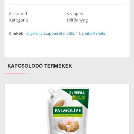
Alcsoport
szappan
Kategória
töltőanyag
Címkék:
Folyékony szappan utántöltő
,
1 l
,
antibakteriális
,
.
KAPCSOLODÓ TERMÉKEK