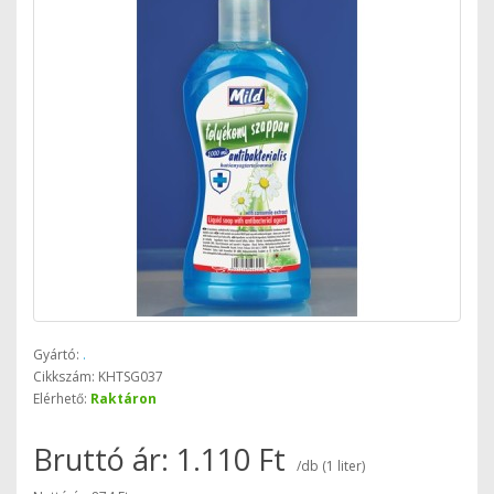
Gyártó:
.
Cikkszám: KHTSG037
Elérhető:
Raktáron
Bruttó ár: 1.110 Ft
/db (1 liter)