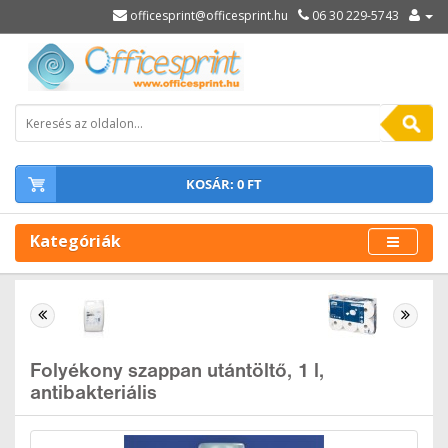
officesprint@officesprint.hu
06 30 229-5743
KOSÁR: 0 FT
Kategóriák
Folyékony szappan utántöltő, 1 l,
antibakteriális