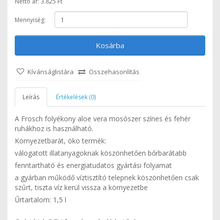
Nettó ár: 3.825 Ft
Mennyiség:
Kosárba
Kívánságlistára
Összehasonlítás
Leírás
Értékelések (0)
A Frosch folyékony aloe vera mosószer színes és fehér
ruhákhoz is használható.
Környezetbarát, öko termék:
válogatott illatanyagoknak köszönhetően bőrbarátabb
fenntartható és energiatudatos gyártási folyamat
a gyárban működő víztisztító telepnek köszönhetően csak
szűrt, tiszta víz kerül vissza a környezetbe
Űrtartalom: 1,5 l