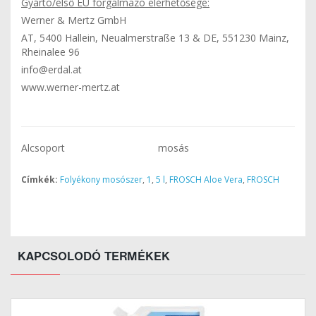
Gyártó/első EU forgalmazó elérhetősége:
Werner & Mertz GmbH
AT, 5400 Hallein, Neualmerstraße 13 & DE, 551230 Mainz,
Rheinalee 96
info@erdal.at
www.werner-mertz.at
Alcsoport
mosás
Címkék:
Folyékony mosószer
,
1
,
5 l
,
FROSCH Aloe Vera
,
FROSCH
KAPCSOLODÓ TERMÉKEK