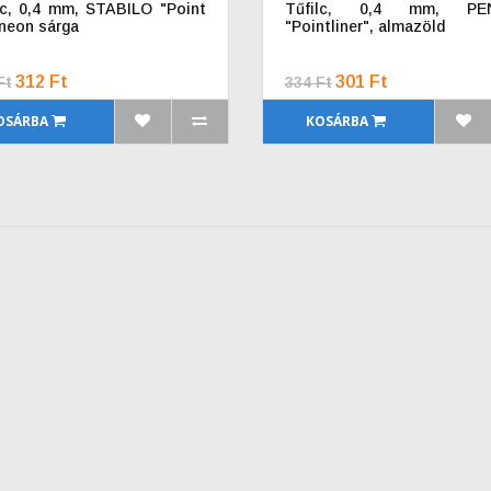
lc, 0,4 mm, STABILO "Point
Tűfilc, 0,4 mm, PE
 neon sárga
"Pointliner", almazöld
312 Ft
301 Ft
Ft
334 Ft
OSÁRBA
KOSÁRBA