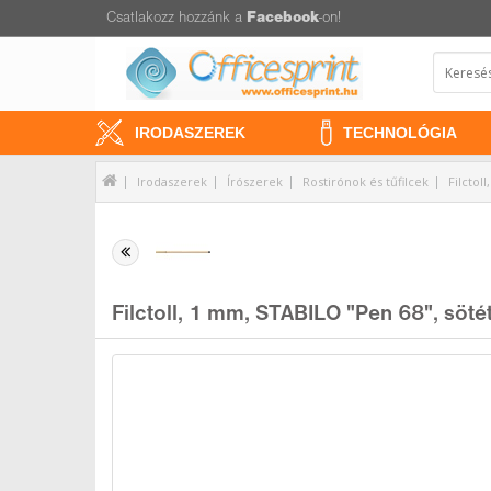
Csatlakozz hozzánk a
Facebook
-on!
IRODASZEREK
TECHNOLÓGIA
Irodaszerek
Írószerek
Rostirónok és tűfilcek
Filctol
Filctoll, 1 mm, STABILO "Pen 68", söté