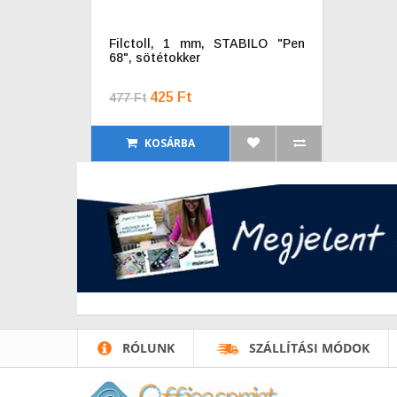
Filctoll, 1 mm, STABILO "Pen
68", sötétokker
425 Ft
477 Ft
KOSÁRBA
RÓLUNK
SZÁLLÍTÁSI MÓDOK