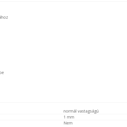
sához
pe
normál vastagságú
1 mm
Nem