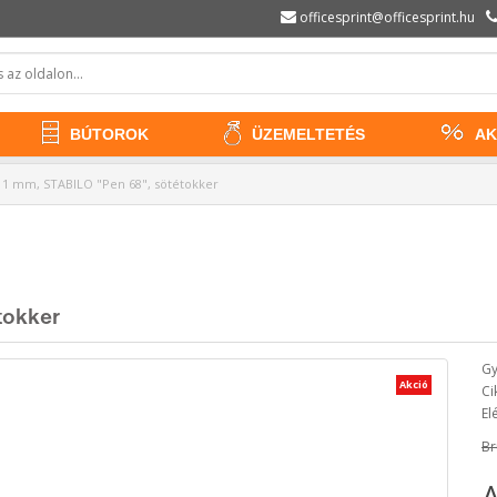
officesprint@officesprint.hu
BÚTOROK
ÜZEMELTETÉS
AK
l, 1 mm, STABILO "Pen 68", sötétokker
tokker
Gy
Akció
Ci
El
Br
A