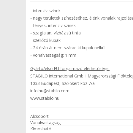
- intenzív színek
- nagy területek színezéséhez, élénk vonalak rajzolá
- fényes, intenzív színek
- szagtalan, vízbázisú tinta
- szellőző kupak
- 24 órán át nem szárad ki kupak nélkül
- vonalvastagság: 1 mm
Gyártó/első EU forgalmazó elérhetősége:
STABILO international GmbH Magyarországi Fióktele
1033 Budapest, Szőlőkert köz 7/a.
info.hu@stabilo.com
www.stabilo.hu
Alcsoport
Vonalvastagság
Kimosható