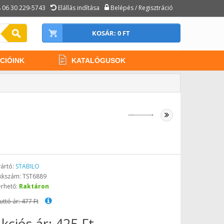
06 30 229-5743
Elállás indítása
Belépés / Regisztráció
KOSÁR: 0 FT
CIÓINK
KATALÓGUSOK
ártó:
STABILO
kkszám: TST6889
érhető:
Raktáron
uttó ár: 477 Ft
kciós ár: 425 Ft