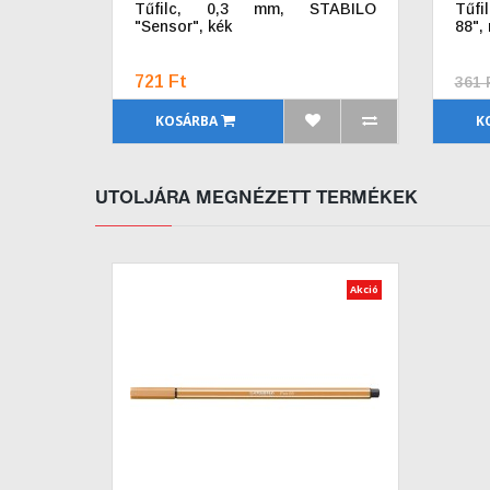
Tűfilc, 0,3 mm, STABILO
Tűfi
"Sensor", kék
88",
721 Ft
361 
KOSÁRBA
K
UTOLJÁRA MEGNÉZETT TERMÉKEK
Akció