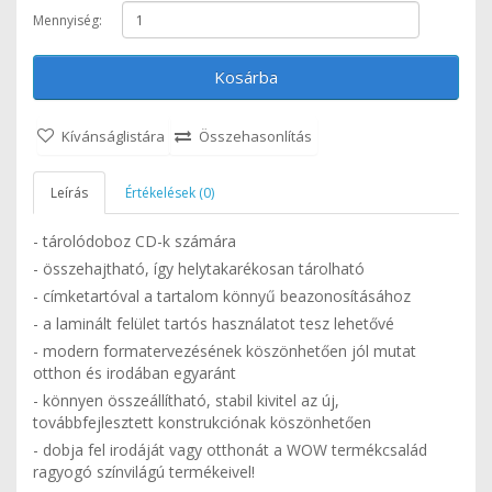
Mennyiség:
Kosárba
Kívánságlistára
Összehasonlítás
Leírás
Értékelések (0)
- tárolódoboz CD-k számára
- összehajtható, így helytakarékosan tárolható
- címketartóval a tartalom könnyű beazonosításához
- a laminált felület tartós használatot tesz lehetővé
- modern formatervezésének köszönhetően jól mutat
otthon és irodában egyaránt
- könnyen összeállítható, stabil kivitel az új,
továbbfejlesztett konstrukciónak köszönhetően
- dobja fel irodáját vagy otthonát a WOW termékcsalád
ragyogó színvilágú termékeivel!