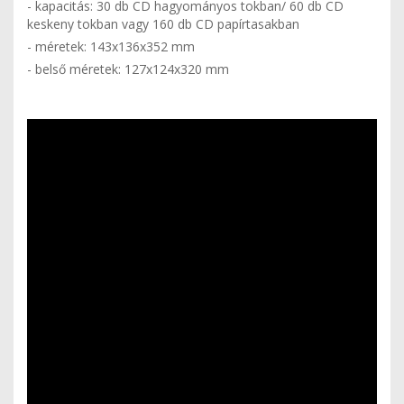
- kapacitás: 30 db CD hagyományos tokban/ 60 db CD
keskeny tokban vagy 160 db CD papírtasakban
- méretek: 143x136x352 mm
- belső méretek: 127x124x320 mm