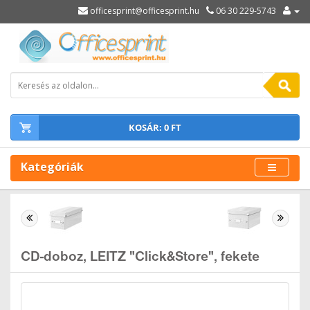
officesprint@officesprint.hu
06 30 229-5743
KOSÁR: 0 FT
Kategóriák
CD-doboz, LEITZ "Click&Store", fekete