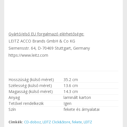
Gyártó/első EU forgalmazó elérhetősége:
LEITZ ACCO Brands GmbH & Co KG
Siemensstr. 64, D-70469 Stuttgart, Germany
https://www.leitz.com
Hosszúság (külső méret)
35.2 cm
Szélesség (külső méret)
13.6 cm
Magasság (külső méret)
14.3 cm
Anyag
laminált karton
Tetővel rendelkezik
Igen
Szín
fekete és árnyalatai
Címkék:
CD-doboz
,
LEITZ Click&Store
,
fekete
,
LEITZ