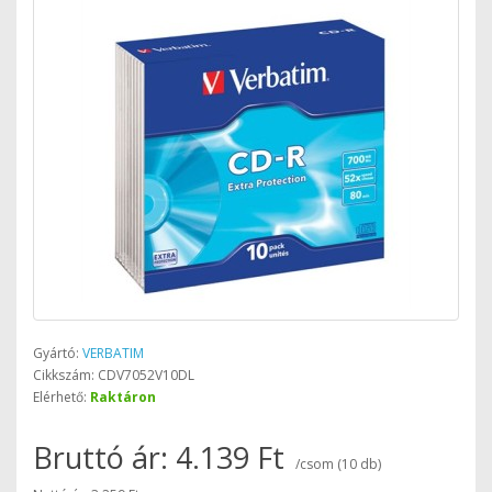
Gyártó:
VERBATIM
Cikkszám: CDV7052V10DL
Elérhető:
Raktáron
Bruttó ár: 4.139 Ft
/csom (10 db)