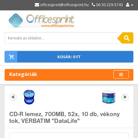
officesprint@officesprint.hu
06 30 229-5743
KOSÁR: 0 FT
Kategóriák
CD-R lemez, 700MB, 52x, 10 db, vékony
tok, VERBATIM "DataLife"