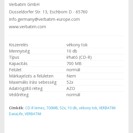
Verbatim GmbH
Düsseldorfer Str. 13, Eschborn D - 65760
Info.germany@verbatim-europe.com
www.verbatim.com
Kiszerelés
vékony tok
Mennyiség
10 db
Típus
írható (CD-R)
Kapacitás
700 MB
Felület
normál
Márkajelzés a felületen
Nem
Maximális írási sebesség
52x
Adatrögzítő réteg
AZO
Védőréteg
normál
Címkék:
CD-R lemez
,
700MB
,
52x
,
10 db
,
vékony tok
,
VERBATIM
DataLife
,
VERBATIM