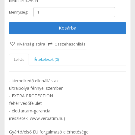
Nettó ár: 3.259 Ft
Mennyiség:
Kosárba
Kívánságlistára
Összehasonlítás
Leírás
Értékelések (0)
- kiemelkedő ellenállás az
ultraibolya fénnyel szemben
- EXTRA PROTECTION
fehér védőfelület
- élettartam-garancia
(részletek: www.verbatim.hu)
Gyártó/első EU forgalmazó elérhetősége: