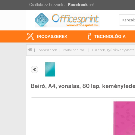
Csatlakozz hozzánk a
Facebook
-on!
IRODASZEREK
TECHNOLÓGIA
Irodaszerek
Irodai papíráru
Füzetek, gyűrűskönyvbeté
Beíró, A4, vonalas, 80 lap, keményfed