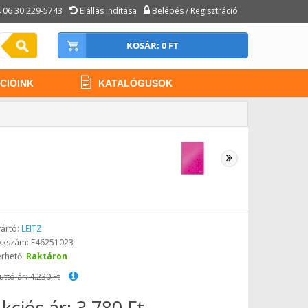
06 30 229-5743
Elállás indítása
Belépés / Regisztráció
KOSÁR: 0 FT
CIÓINK
KATALÓGUSOK
ártó:
LEITZ
kkszám: E46251023
érhető:
Raktáron
uttó ár: 4.230 Ft
kciós ár: 3.780 Ft