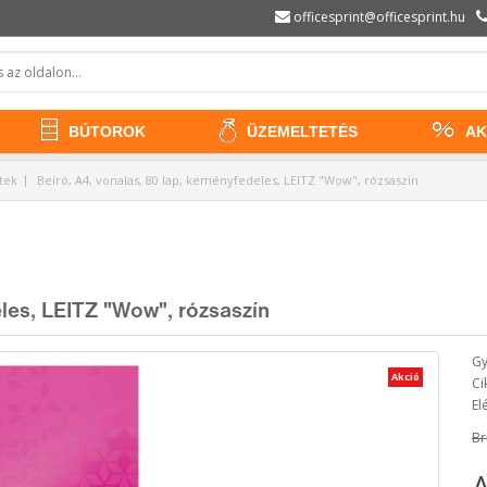
officesprint@officesprint.hu
BÚTOROK
ÜZEMELTETÉS
AK
tek
Beíró, A4, vonalas, 80 lap, keményfedeles, LEITZ "Wow", rózsaszín
eles, LEITZ "Wow", rózsaszín
Gy
Akció
Ci
El
Br
A