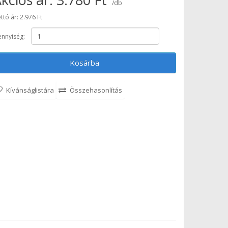
/db
ttó ár: 2.976 Ft
nnyiség:
Kosárba
Kívánságlistára
Összehasonlítás