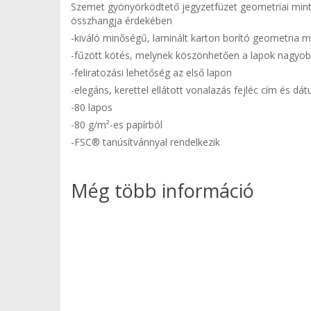
Szemet gyönyörködtető jegyzetfüzet geometriai mintáz
összhangja érdekében
-kiváló minőségű, laminált karton borító geometria m
-fűzött kötés, melynek köszönhetően a lapok nagyob
-feliratozási lehetőség az első lapon
-elegáns, kerettel ellátott vonalazás fejléc cím és dá
-80 lapos
-80 g/m²-es papírból
-FSC® tanúsítvánnyal rendelkezik
Még több információ