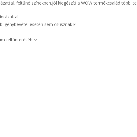
attal, feltűnő színekben.Jól kiegészíti a WOW termékcsalád többi te
intázattal
b igénybevétel esetén sem csúsznak ki
tum feltüntetéséhez