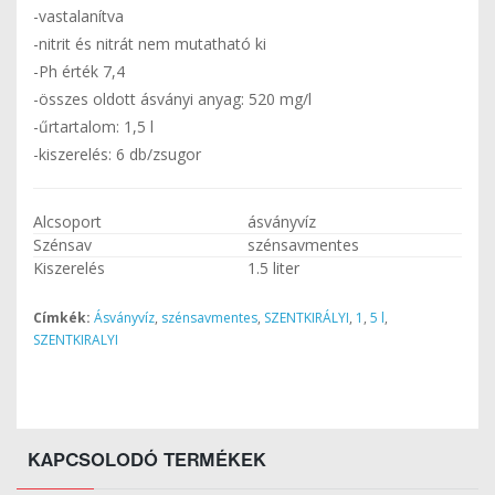
-vastalanítva
-nitrit és nitrát nem mutatható ki
-Ph érték 7,4
-összes oldott ásványi anyag: 520 mg/l
-űrtartalom: 1,5 l
-kiszerelés: 6 db/zsugor
Alcsoport
ásványvíz
Szénsav
szénsavmentes
Kiszerelés
1.5 liter
Címkék:
Ásványvíz
,
szénsavmentes
,
SZENTKIRÁLYI
,
1
,
5 l
,
SZENTKIRALYI
KAPCSOLODÓ TERMÉKEK