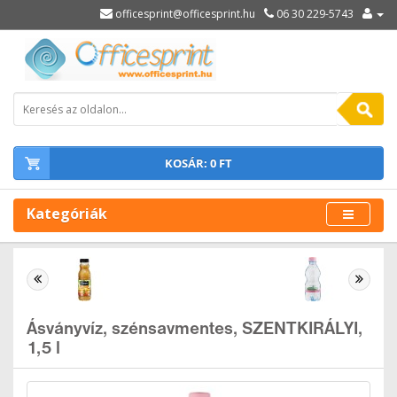
officesprint@officesprint.hu
06 30 229-5743
KOSÁR: 0 FT
Kategóriák
Ásványvíz, szénsavmentes, SZENTKIRÁLYI,
1,5 l