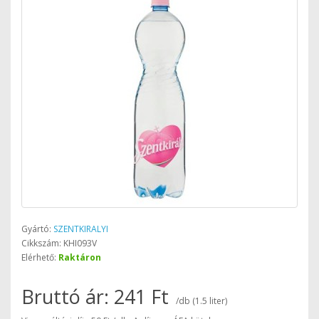
Gyártó:
SZENTKIRALYI
Cikkszám: KHI093V
Elérhető:
Raktáron
Bruttó ár: 241 Ft
/db (1.5 liter)