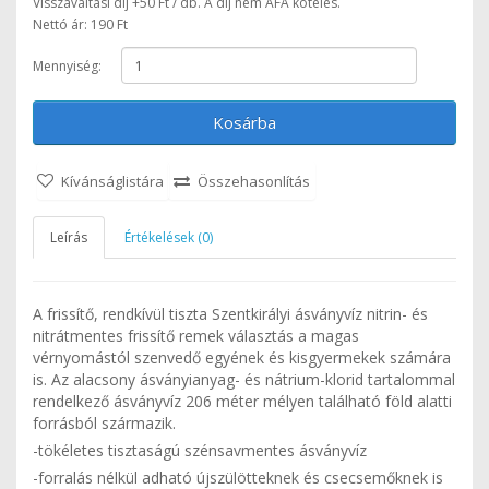
Visszaváltási díj +50 Ft / db. A díj nem ÁFA köteles.
Nettó ár: 190 Ft
Mennyiség:
Kosárba
Kívánságlistára
Összehasonlítás
Leírás
Értékelések (0)
A frissítő, rendkívül tiszta Szentkirályi ásványvíz nitrin- és
nitrátmentes frissítő remek választás a magas
vérnyomástól szenvedő egyének és kisgyermekek számára
is. Az alacsony ásványianyag- és nátrium-klorid tartalommal
rendelkező ásványvíz 206 méter mélyen található föld alatti
forrásból származik.
-tökéletes tisztaságú szénsavmentes ásványvíz
-forralás nélkül adható újszülötteknek és csecsemőknek is