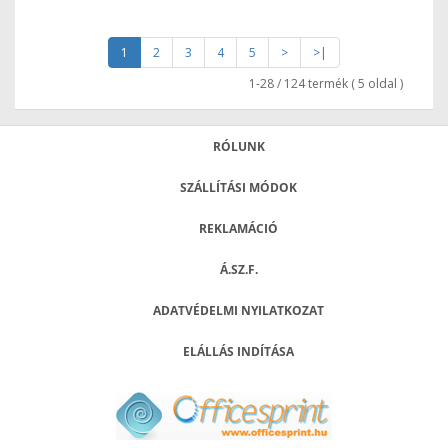
1
2
3
4
5
>
>|
1-28 / 124 termék ( 5 oldal )
RÓLUNK
SZÁLLÍTÁSI MÓDOK
REKLAMÁCIÓ
Á.SZ.F.
ADATVÉDELMI NYILATKOZAT
ELÁLLÁS INDÍTÁSA