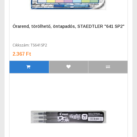
Órarend, törölhető, öntapadós, STAEDTLER "641 SP2"
Cikkszám: TS641SP2
2.367 Ft