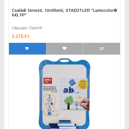
Családi tervező, törölhető, STAEDTLER "Lumocolor®
641 FP"
Cikkszám: TS641FP
2.276 Ft