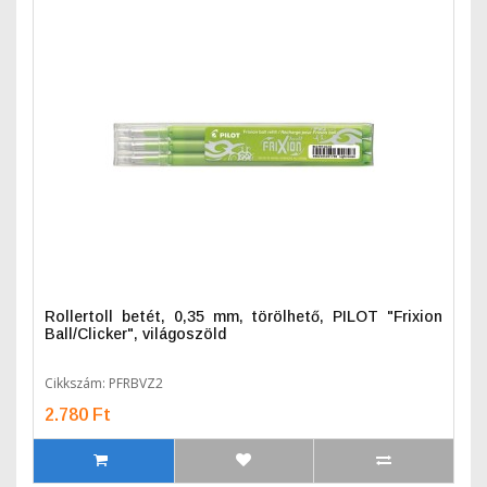
Rollertoll betét, 0,35 mm, törölhető, PILOT "Frixion
Ball/Clicker", világoszöld
Cikkszám: PFRBVZ2
2.780 Ft